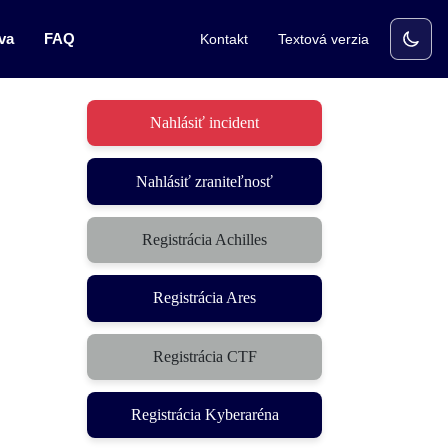
va
FAQ
Kontakt
Textová verzia
Nahlásiť incident
Nahlásiť zraniteľnosť
Registrácia Achilles
Registrácia Ares
Registrácia CTF
(otvorí sa v novom okne)
Registrácia Kyberaréna