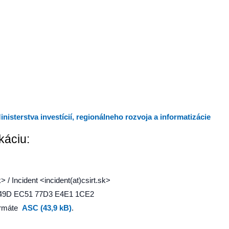
inisterstva investícií, regionálneho rozvoja a informatizácie
káciu:
> / Incident <incident(at)csirt.sk>
E49D EC51 77D3 E4E1 1CE2
ormáte
ASC (43,9 kB)
.