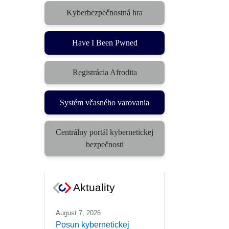
Kyberbezpečnostná hra
(otvorí sa v novom okne)
Have I Been Pwned
Registrácia Afrodita
Systém včasného varovania
(otvorí sa v novom okne)
Centrálny portál kybernetickej
(otvorí sa v novom okne)
bezpečnosti
Aktuality
August 7, 2026
Posun kybernetickej