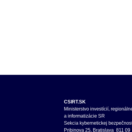
CSIRT.SK
Ministerstvo investícií, regionál
a informatizácie SR
Sekcia kybernetickej bezpečnost
Pribinova 25, Bratislava 811 09