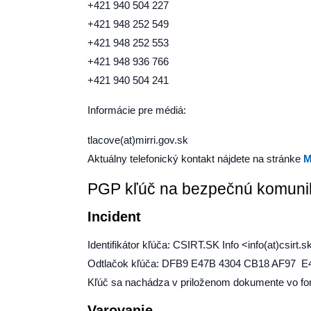
+421 940 504 227
+421 948 252 549
+421 948 252 553
+421 948 936 766
+421 940 504 241
Informácie pre médiá:
tlacove(at)mirri.gov.sk
Aktuálny telefonický kontakt nájdete na stránke
M
PGP kľúč na bezpečnú komuni
Incident
Identifikátor kľúča: CSIRT.SK Info <info(at)csirt.sk
Odtlačok kľúča: DFB9 E47B 4304 CB18 AF97 
Kľúč sa nachádza v priloženom dokumente vo f
Varovanie