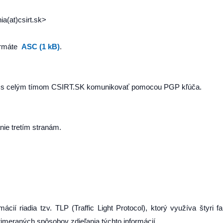
ia(at)csirt.sk>
ormáte
ASC (1 kB)
.
né s celým tímom CSIRT.SK komunikovať pomocou PGP kľúča.
nie tretím stranám.
ií riadia tzv. TLP (Traffic Light Protocol), ktorý využíva štyri f
 primeraných spôsobov zdieľania týchto informácií.