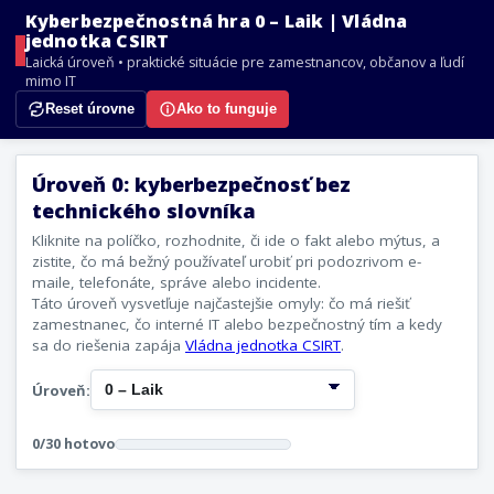
Kyberbezpečnostná hra 0 – Laik | Vládna
jednotka CSIRT
Laická úroveň • praktické situácie pre zamestnancov, občanov a ľudí
mimo IT
Reset úrovne
Ako to funguje
Úroveň 0: kyberbezpečnosť bez
technického slovníka
Kliknite na políčko, rozhodnite, či ide o fakt alebo mýtus, a
zistite, čo má bežný používateľ urobiť pri podozrivom e-
maile, telefonáte, správe alebo incidente.
Táto úroveň vysvetľuje najčastejšie omyly: čo má riešiť
zamestnanec, čo interné IT alebo bezpečnostný tím a kedy
sa do riešenia zapája
Vládna jednotka CSIRT
.
Úroveň:
0/30 hotovo