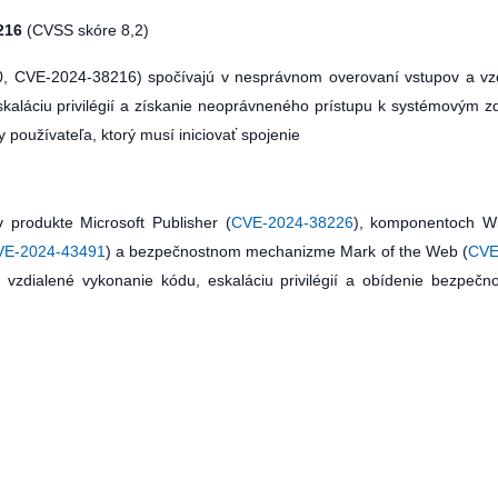
216
(CVSS skóre 8,2)
0, CVE-2024-38216) spočívajú v nesprávnom overovaní vstupov a vz
skaláciu privilégií a získanie neoprávneného prístupu k systémovým z
y používateľa, ktorý musí iniciovať spojenie
 produkte Microsoft Publisher (
CVE-2024-38226
), komponentoch W
VE-2024-43491
) a bezpečnostnom mechanizme Mark of the Web (
CVE
 vzdialené vykonanie kódu, eskaláciu privilégií a obídenie bezpečn