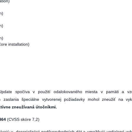
ation)
n)
n)
n)
re installation)
Update spočíva v použití odalokovaného miesta v pamäti a vzd
om zaslania špeciálne vytvorenej požiadavky mohol zneužiť na vy
ktívne zneužívaná útočníkmi.
464
(CVSS skóre 7,2)
očívajú v deserializácii nedôveryhodných dát a umožňujú vzdialené vy