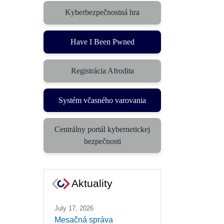
Kyberbezpečnostná hra
(otvorí sa v novom okne)
Have I Been Pwned
Registrácia Afrodita
Systém včasného varovania
(otvorí sa v novom okne)
Centrálny portál kybernetickej
(otvorí sa v novom okne)
bezpečnosti
Aktuality
July 17, 2026
Mesačná správa