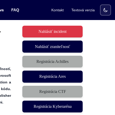
va
FAQ
Kontakt
Textová verzia
Nahlásiť incident
7
Nahlásiť zraniteľnosť
Registrácia Achilles
ľností,
rosoft
Registrácia Ares
tion a
 kódu.
Registrácia CTF
(otvorí sa v novom okne)
lisher
i.
Registrácia Kyberaréna