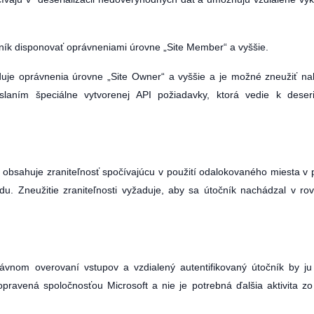
ík disponovať oprávneniami úrovne „Site Member“ a vyššie.
uje oprávnenia úrovne „Site Owner“ a vyššie a je možné zneužiť n
aním špeciálne vytvorenej API požiadavky, ktorá vedie k deseria
bsahuje zraniteľnosť spočívajúcu v použití odalokovaného miesta v 
u. Zneužitie zraniteľnosti vyžaduje, aby sa útočník nachádzal v r
ávnom overovaní vstupov a vzdialený autentifikovaný útočník by j
a opravená spoločnosťou Microsoft a nie je potrebná ďalšia aktivita zo