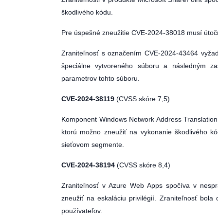
škodlivého kódu.
Pre úspešné zneužitie CVE-2024-38018 musí útočn
Zraniteľnosť s označením CVE-2024-43464 vyžad
špeciálne vytvoreného súboru a následným zasl
parametrov tohto súboru.
CVE-2024-38119
(CVSS skóre 7,5)
Komponent Windows Network Address Translation o
ktorú možno zneužiť na vykonanie škodlivého kód
sieťovom segmente.
CVE-2024-38194
(CVSS skóre 8,4)
Zraniteľnosť v Azure Web Apps spočíva v nespr
zneužiť na eskaláciu privilégií. Zraniteľnosť bol
používateľov.