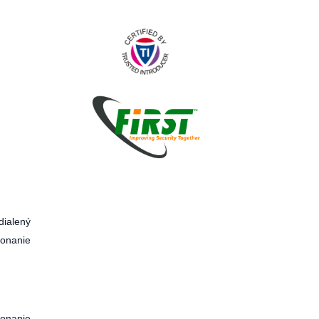
ialený
konanie
konanie