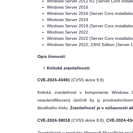
Windows Server 2012 R2 (Server Core install
Windows Server 2016
Windows Server 2016 (Server Core installatio
Windows Server 2019
Windows Server 2019 (Server Core installatio
Windows Server 2022
Windows Server 2022 (Server Core installatio
Windows Server 2022, 23H2 Edition (Server Co
Opis činnosti:
Kritické zraniteľnosti:
CVE-2024-43491
(CVSS skóre 9,8)
Kritická zraniteľnosť v komponente Windows 
neautentifikovaný útočník by ju prostredncítv
škodlivého kódu.
Zraniteľnosť je v súčasnosti a
CVE-2024-38018
(CVSS skóre 8,8),
CVE-2024-43
Zraniteľnosti v produkte Microsoft SharePoint sp