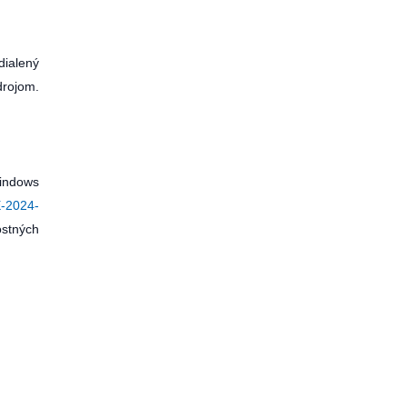
dialený
drojom.
indows
-2024-
ostných