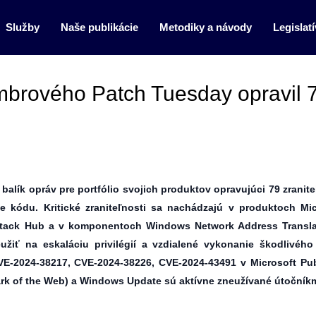
Služby
Naše publikácie
Metodiky a návody
Legislatí
embrového Patch Tuesday opravil 
alík opráv pre portfólio svojich produktov opravujúci 79 zranite
 kódu. Kritické zraniteľnosti sa nachádzajú v produktoch Mic
 Stack Hub a v komponentoch Windows Network Address Transla
iť na eskaláciu privilégií a vzdialené vykonanie škodlivého
VE-2024-38217, CVE-2024-38226, CVE-2024-43491 v Microsoft Pub
k of the Web) a Windows Update sú aktívne zneužívané útočníkm