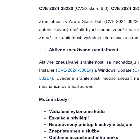
CVE-2024-38220
(CVSS skóre 9,0),
CVE-2024-38
Zraniteľnosti v Azure Stack Hub (CVE-2024-3822
autentifikovaný útočník by ich mohol zneužiť na e
Zneužitie zraniteľností vyžaduje interakciu zo stran
Aktívne zneužívané zraniteľnosti:
Aktívne zneužívané zraniteľnosti sa nachádzajú v
Installer (
CVE-2024-38014
) a Windows Update (
C
38217
). Uvedené zraniteľnosti možno zneužiť na
mechanizmov SmartScreen.
Možné škody:
Vzdialené vykonanie kódu
Eskalácia privilégií
Neoprávnený prístup k citlivým údajom
Zneprístupnenie služby
Obídenie bezpečnostného prvku