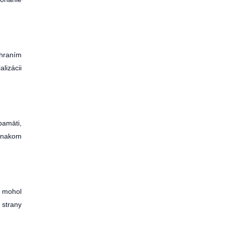
ahraním
lizácii
pamäti,
ovnakom
u mohol
 strany