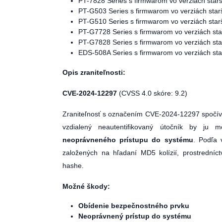
PT-7828 Series s firmwarom vo verziách starš
PT-G503 Series s firmwarom vo verziách starš
PT-G510 Series s firmwarom vo verziách starš
PT-G7728 Series s firmwarom vo verziách star
PT-G7828 Series s firmwarom vo verziách star
EDS-508A Series s firmwarom vo verziách star
Opis zraniteľnosti:
CVE-2024-12297
(CVSS 4.0 skóre: 9.2)
Zraniteľnosť s označením CVE-2024-12297 spočíva
vzdialený neautentifikovaný útočník by ju
neoprávneného prístupu do systému
. Podľa 
založených na hľadaní MD5 kolízií, prostredníct
hashe.
Možné škody:
Obídenie bezpečnostného prvku
Neoprávnený prístup do systému