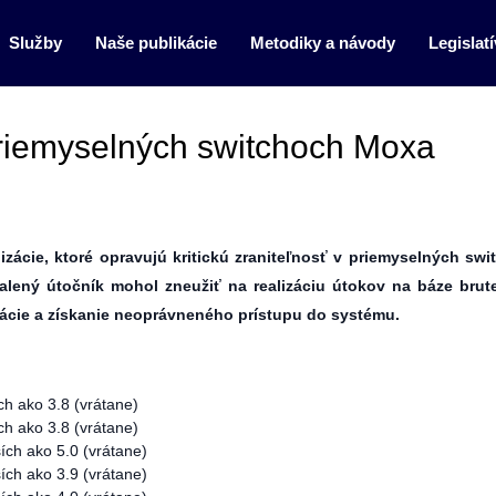
Služby
Naše publikácie
Metodiky a návody
Legislatí
 priemyselných switchoch Moxa
ácie, ktoré opravujú kritickú zraniteľnosť v priemyselných swi
alený útočník mohol zneužiť na realizáciu útokov na báze brute
kácie a získanie neoprávneného prístupu do systému.
ch ako 3.8 (vrátane)
ch ako 3.8 (vrátane)
ích ako 5.0 (vrátane)
ích ako 3.9 (vrátane)