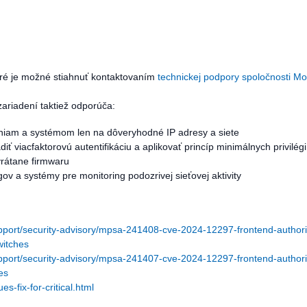
oré je možné stiahnuť kontaktovaním
technickej podpory spoločnosti M
ariadení taktiež odporúča:
adeniam a systémom len na dôveryhodné IP adresy a siete
diť viacfaktorovú autentifikáciu a aplikovať princíp minimálnych privilégi
vrátane firmwaru
ogov a systémy pre monitoring podozrivej sieťovej aktivity
port/security-advisory/mpsa-241408-cve-2024-12297-frontend-authori
switches
port/security-advisory/mpsa-241407-cve-2024-12297-frontend-authori
es
-fix-for-critical.html