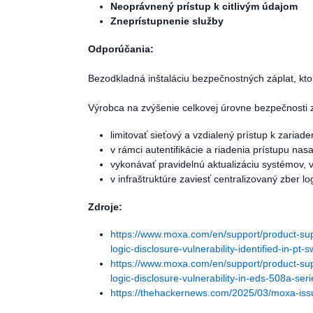
Neoprávnený prístup k citlivým údajom
Zneprístupnenie služby
Odporúčania:
Bezodkladná inštaláciu bezpečnostných záplat, kt
Výrobca na zvýšenie celkovej úrovne bezpečnosti z
limitovať sieťový a vzdialený prístup k zari
v rámci autentifikácie a riadenia prístupu nasa
vykonávať pravidelnú aktualizáciu systémov, 
v infraštruktúre zaviesť centralizovaný zber l
Zdroje:
https://www.moxa.com/en/support/product-sup
logic-disclosure-vulnerability-identified-in-pt-
https://www.moxa.com/en/support/product-sup
logic-disclosure-vulnerability-in-eds-508a-seri
https://thehackernews.com/2025/03/moxa-issues