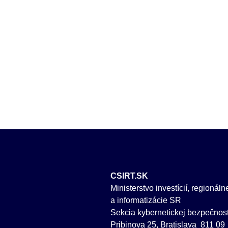
CSIRT.SK
Ministerstvo investícií, regionál
a informatizácie SR
Sekcia kybernetickej bezpečnost
Pribinova 25, Bratislava 811 09