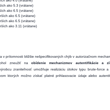
ích ako 4.0 (vrátane)
ích ako 5.3 (vrátane)
ích ako 6.5 (vrátane)
ších ako 6.5 (vrátane)
ších ako 6.5 (vrátane)
ších ako 3.11 (vrátane)
 v prítomnosti bližšie nešpecifikovaných chýb v autorizačnom mecha
 mohol zneužiť na
obídenie mechanizmov autentifikácie a zí
výrobcu zraniteľnosť umožňuje realizáciu útokov typu brute-force a
vom ktorých možno získať platné prihlasovacie údaje alebo autenti