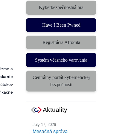
Kyberbezpečnostná hra
(otvorí sa v novom okne)
Have I Been Pwned
Registrácia Afrodita
Systém včasného varovania
(otvorí sa v novom okne)
nizme a
skanie
Centrálny portál kybernetickej
(otvorí sa v novom okne)
bezpečnosti
 útokov
fikačné
Aktuality
July 17, 2026
Mesačná správa