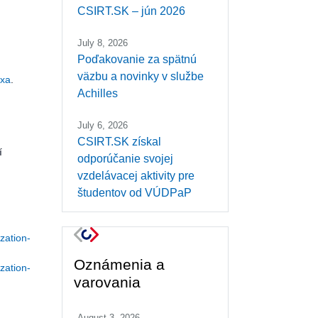
CSIRT.SK – jún 2026
July 8, 2026
Poďakovanie za spätnú
väzbu a novinky v službe
oxa
.
Achilles
July 6, 2026
CSIRT.SK získal
í
odporúčanie svojej
vzdelávacej aktivity pre
študentov od VÚDPaP
zation-
Oznámenia a
zation-
varovania
August 3, 2026