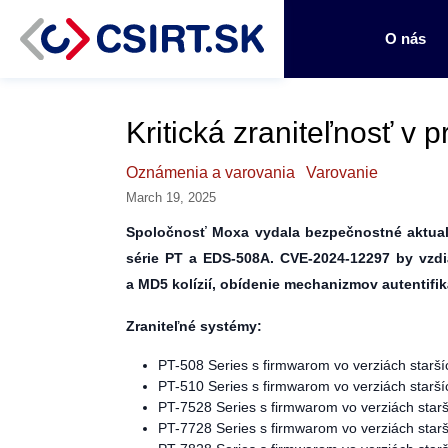
O nás
Kritická zraniteľnosť v
Oznámenia a varovania
Varovanie
March 19, 2025
Spoločnosť Moxa vydala bezpečnostné aktualiz
série PT a EDS-508A. CVE-2024-12297 by vzdi
a MD5 kolízií, obídenie mechanizmov autentifi
Zraniteľné systémy:
PT-508 Series s firmwarom vo verziách starší
PT-510 Series s firmwarom vo verziách starší
PT-7528 Series s firmwarom vo verziách starš
PT-7728 Series s firmwarom vo verziách starš