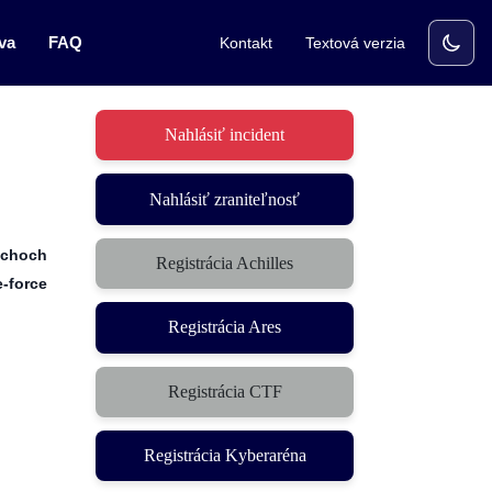
va
FAQ
Kontakt
Textová verzia
Nahlásiť incident
Nahlásiť zraniteľnosť
tchoch
Registrácia Achilles
-force
Registrácia Ares
Registrácia CTF
(otvorí sa v novom okne)
Registrácia Kyberaréna