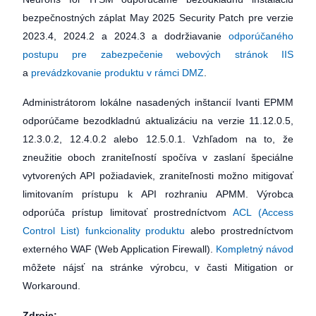
bezpečnostných záplat May 2025 Security Patch pre verzie
2023.4, 2024.2 a 2024.3 a dodržiavanie
odporúčaného
postupu pre zabezpečenie webových stránok IIS
a
prevádzkovanie produktu v rámci DMZ
.
Administrátorom lokálne nasadených inštancií Ivanti EPMM
odporúčame bezodkladnú aktualizáciu na verzie 11.12.0.5,
12.3.0.2, 12.4.0.2 alebo 12.5.0.1. Vzhľadom na to, že
zneužitie oboch zraniteľností spočíva v zaslaní špeciálne
vytvorených API požiadaviek, zraniteľnosti možno mitigovať
limitovaním prístupu k API rozhraniu APMM. Výrobca
odporúča prístup limitovať prostredníctvom
ACL (Access
Control List) funkcionality produktu
alebo prostredníctvom
externého WAF (Web Application Firewall).
Kompletný návod
môžete nájsť na stránke výrobcu, v časti Mitigation or
Workaround.
Zdroje: