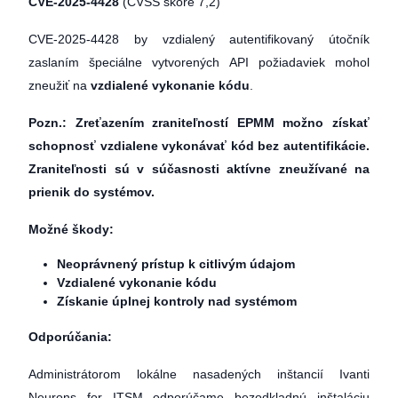
CVE-2025-4428
(CVSS skóre 7,2)
CVE-2025-4428 by vzdialený autentifikovaný útočník
zaslaním špeciálne vytvorených API požiadaviek mohol
zneužiť na
vzdialené vykonanie kódu
.
Pozn.: Zreťazením zraniteľností EPMM možno získať
schopnosť vzdialene vykonávať kód bez autentifikácie.
Zraniteľnosti sú v súčasnosti aktívne zneužívané na
prienik do systémov.
Možné škody:
Neoprávnený prístup k citlivým údajom
Vzdialené vykonanie kódu
Získanie úplnej kontroly nad systémom
Odporúčania:
Administrátorom lokálne nasadených inštancií Ivanti
Neurons for ITSM odporúčame bezodkladnú inštaláciu