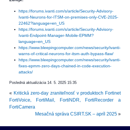
https://forums.ivanti.com/s/article/Security-Advisory-
Ivanti-Neurons-for-ITSM-on-premises-only-CVE-2025-
22462?language=en_US
https://forums.ivanti.com/s/article/Security-Advisory-
Ivanti-Endpoint-Manager-Mobile-EPMM?
language=en_US
https://www.bleepingcomputer.com/news/security/ivanti-
warns-of-critical-neurons-for-itsm-auth-bypass-flaw/
https://www.bleepingcomputer.com/news/security/ivanti-
fixes-epmm-zero-days-chained-in-code-execution-
attacks/
Posledná aktualizácia
14. 5. 2025 15:35
«
Kritická zero-day zraniteľnosť v produktoch Fortinet
FortiVoice, FortiMail, FortiNDR, FortiRecorder a
FortiCamera
Mesačná správa CSIRT.SK – apríl 2025
»