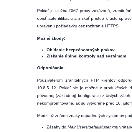
Pokiaľ je služba DMZ proxy zakázaná, zraniteľn
obísť autentifikáciu a získať prístup k účtu sprá
upravenú požiadavku cez rozhranie HTTPS.
Možné škody:
Obídenie bezpečnostných prvkov
Získanie úplnej kontroly nad systémom
Odporúčania:
Používateľom zraniteľných FTP klientov odpo
10.8.5_12. Pokiaľ nie je možné z produkčných 
pôvodnej (základnej) konfigurácie z čistých zálo
nekompromitované, ak sú vytvorené pred 16. júlom
Medzi už známe znaky napadnutých systémov podľ
Zásahy do
MainUsers/default/user.xml
vrátan