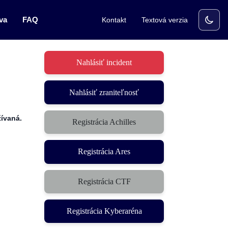
va
FAQ
Kontakt
Textová verzia
Nahlásiť incident
Nahlásiť zraniteľnosť
ívaná.
Registrácia Achilles
Registrácia Ares
Registrácia CTF
(otvorí sa v novom okne)
Registrácia Kyberaréna