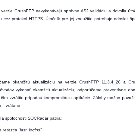
é verzie CrushFTP nevykonávajú správne AS2 validáciu a dovolia út
vcu cez protokol HTTPS. Útočník pre jej zneužitie potrebuje odoslať šp
rúčame okamžitú aktualizáciu na verzie CrushFTP 11.3.4_26 a Cr
dôvodov vykonať okamžitú aktualizáciu, odporúčame preventívne ob
h, čím zvrátite prípadnú kompromitáciu aplikácie. Zálohy možno považ
 – vrátane.
a spoločnosti SOCRadar patria:
e reťazca
“last_logins“.