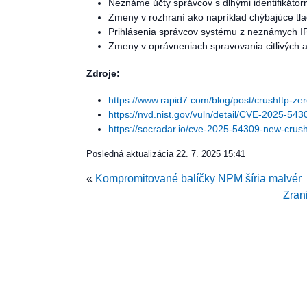
Neznáme účty správcov s dlhými identifiká
Zmeny v rozhraní ako napríklad chýbajúce tlači
Prihlásenia správcov systému z neznámych IP
Zmeny v oprávneniach spravovania citlivých 
Zdroje:
https://www.rapid7.com/blog/post/crushftp-zer
https://nvd.nist.gov/vuln/detail/CVE-2025-543
https://socradar.io/cve-2025-54309-new-crush
Posledná aktualizácia
22. 7. 2025 15:41
«
Kompromitované balíčky NPM šíria malvér
Zran