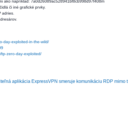
tormi ako napríklad: 7a0d26089ac528941bf8cb998d97f408m
dlá či iné grafické prvky.
 adries.
adresárov.
o-day-exploited-in-the-wild/
09
ftp-zero-day-exploited/
iteľná aplikácia ExpressVPN smeruje komunikáciu RDP mimo t