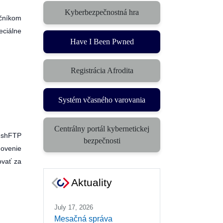
Kyberbezpečnostná hra
(otvorí sa v novom okne)
očníkom
eciálne
Have I Been Pwned
Registrácia Afrodita
Systém včasného varovania
(otvorí sa v novom okne)
Centrálny portál kybernetickej
ushFTP
(otvorí sa v novom okne)
bezpečnosti
novenie
ovať za
Aktuality
July 17, 2026
Mesačná správa