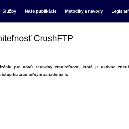
Služby
Naše publikácie
Metodiky a návody
Legislatí
niteľnosť CrushFTP
izáciu pre novú zero-day zraniteľnosť, ktorá je aktívne zneuž
ístup ku zraniteľným zariadeniam.