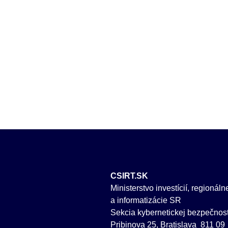
CSIRT.SK
Ministerstvo investícií, regionál
a informatizácie SR
Sekcia kybernetickej bezpečnost
Pribinova 25, Bratislava 811 09