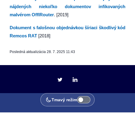
nájdených niekoľko dokumentov infikovaných
malvérom OfflRouter
. [2019]
Dokument s falošnou objednávkou šíriaci škodlivý kód
Remcos RAT
[2018]
Posledná aktualizácia
28. 7. 2025 11:43
Tmavý režim