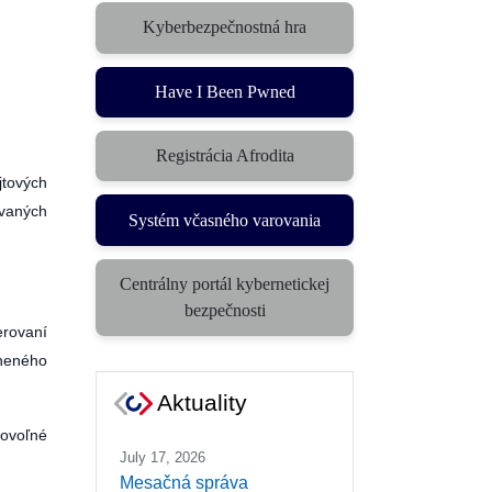
Kyberbezpečnostná hra
(otvorí sa v novom okne)
Have I Been Pwned
Registrácia Afrodita
jtových
ovaných
Systém včasného varovania
(otvorí sa v novom okne)
Centrálny portál kybernetickej
(otvorí sa v novom okne)
bezpečnosti
rovaní
vneného
Aktuality
ovoľné
July 17, 2026
Mesačná správa