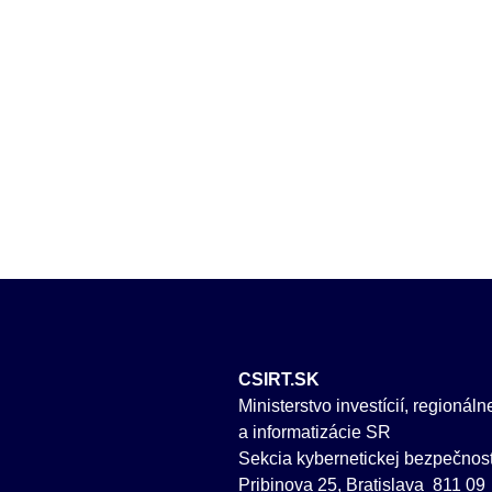
CSIRT.SK
Ministerstvo investícií, regionál
a informatizácie SR
Sekcia kybernetickej bezpečnost
Pribinova 25, Bratislava 811 09