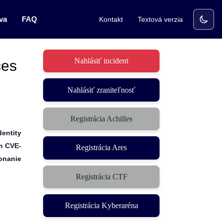
va
FAQ
Kontakt
Textová verzia
Nahlásiť incident
ces
Nahlásiť zraniteľnosť
Registrácia Achilles
dentity
ím CVE-
Registrácia Ares
onanie
Registrácia CTF
(otvorí sa v novom okne)
Registrácia Kyberaréna