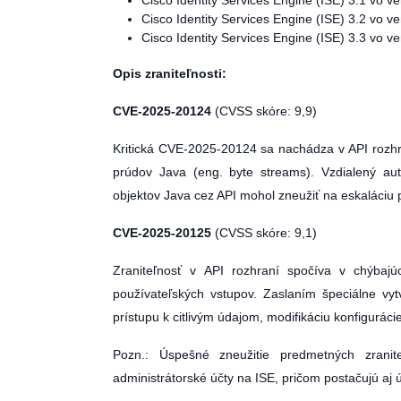
Cisco Identity Services Engine (ISE) 3.1 vo v
Cisco Identity Services Engine (ISE) 3.2 vo v
Cisco Identity Services Engine (ISE) 3.3 vo v
Opis zraniteľnosti:
CVE-2025-20124
(CVSS skóre: 9,9)
Kritická CVE-2025-20124 sa nachádza v API rozhra
prúdov Java (eng. byte streams). Vzdialený aute
objektov Java cez API mohol zneužiť na eskaláciu p
CVE-2025-20125
(CVSS skóre: 9,1)
Zraniteľnosť v API rozhraní spočíva v chýbaj
používateľských vstupov. Zaslaním špeciálne v
prístupu k citlivým údajom, modifikáciu konfiguráci
Pozn.: Úspešné zneužitie predmetných zranite
administrátorské účty na ISE, pričom postačujú aj 