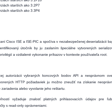
erziách starších ako 3.1P10
erziách starších ako 3.2P7
erziách starších ako 3.3P4
ní Cisco ISE a ISE-PIC a spočíva v nezabezpečenej deserializácii ba
ntifikovaný útočník by ju zaslaním špeciálne vytvorených serializ
rivilégií a vzdialené vykonanie príkazov v kontexte používateľa root.
úcej autorizácii vybraných koncových bodov API a nesprávnom ove
ytvorených HTTP požiadaviek ju možno zneužiť na získanie neoprá
e zariadenia alebo vyvolanie jeho reštartu.
ľností vyžaduje znalosť platných prihlasovacích údajov pre ľub
účty s read-only oprávneniami.