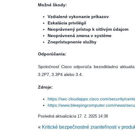
Možné škody:
Vzdialené vykonanie príkazov
Eskalácia privilégií
Neoprávnený prístup k citlivým údajom
Neoprávnená zmena v systéme
Zneprístupnenie služby
Odporúčania:
Spoločnosť Cisco odporúča bezodkladnú aktualizác
3.2P7, 3.3P4 alebo 3.4.
Zdroje:
https://sec.cloudapps.cisco.com/security/cen
https://www.bleepingcomputer.com/news/securi
Posledná aktualizácia
17. 2. 2025 14:38
«
Kritické bezpečnostné zraniteľnosti v prod