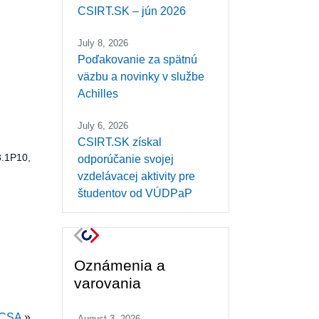
CSIRT.SK – jún 2026
July 8, 2026
Poďakovanie za spätnú
väzbu a novinky v službe
Achilles
July 6, 2026
CSIRT.SK získal
3.1P10,
odporúčanie svojej
vzdelávacej aktivity pre
študentov od VÚDPaP
Oznámenia a
varovania
a CSA
»
August 3, 2026