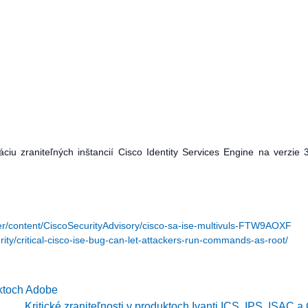
iu zraniteľných inštancií Cisco Identity Services Engine na verzie 
ter/content/CiscoSecurityAdvisory/cisco-sa-ise-multivuls-FTW9AOXF
ty/critical-cisco-ise-bug-can-let-attackers-run-commands-as-root/
uktoch Adobe
Kritické zraniteľnosti v produktoch Ivanti ICS, IPS, ISAC 