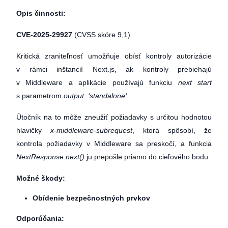
Opis činnosti:
CVE-2025-29927
(CVSS skóre 9,1)
Kritická zraniteľnosť umožňuje obísť kontroly autorizácie
v rámci inštancií Next.js, ak kontroly prebiehajú
v Middleware a aplikácie používajú funkciu
next start
s parametrom
output: ‘standalone‘
.
Útočník na to môže zneužiť požiadavky s určitou hodnotou
hlavičky
x-middleware-subrequest
, ktorá spôsobí, že
kontrola požiadavky v Middleware sa preskočí, a funkcia
NextResponse.next()
ju prepošle priamo do cieľového bodu.
Možné škody:
Obídenie bezpečnostných prvkov
Odporúčania: