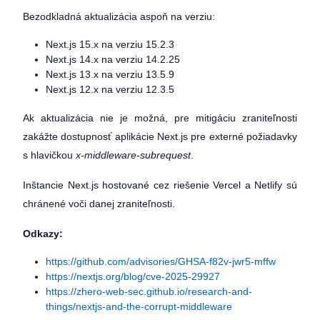
Bezodkladná aktualizácia aspoň na verziu:
Next.js 15.x na verziu 15.2.3
Next.js 14.x na verziu 14.2.25
Next.js 13.x na verziu 13.5.9
Next.js 12.x na verziu 12.3.5
Ak aktualizácia nie je možná, pre mitigáciu zraniteľnosti
zakážte dostupnosť aplikácie Next.js pre externé požiadavky
s hlavičkou
x-middleware-subrequest
.
Inštancie Next.js hostované cez riešenie Vercel a Netlify sú
chránené voči danej zraniteľnosti.
Odkazy:
https://github.com/advisories/GHSA-f82v-jwr5-mffw
https://nextjs.org/blog/cve-2025-29927
https://zhero-web-sec.github.io/research-and-
things/nextjs-and-the-corrupt-middleware