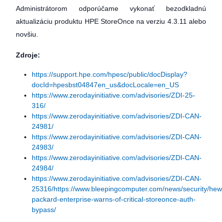
Administrátorom odporúčame vykonať bezodkladnú
aktualizáciu produktu HPE StoreOnce na verziu 4.3.11 alebo
novšiu.
Zdroje:
https://support.hpe.com/hpesc/public/docDisplay?
docId=hpesbst04847en_us&docLocale=en_US
https://www.zerodayinitiative.com/advisories/ZDI-25-
316/
https://www.zerodayinitiative.com/advisories/ZDI-CAN-
24981/
https://www.zerodayinitiative.com/advisories/ZDI-CAN-
24983/
https://www.zerodayinitiative.com/advisories/ZDI-CAN-
24984/
https://www.zerodayinitiative.com/advisories/ZDI-CAN-
25316/
https://www.bleepingcomputer.com/news/security/hewl
packard-enterprise-warns-of-critical-storeonce-auth-
bypass/