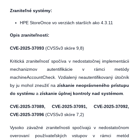
Zraniteľné systémy:
HPE StoreOnce vo verziách starších ako 4.3.11
Opis zraniteľnosti:
CVE-2025-37093
(CVSSv3 skóre 9,8)
Kritická zraniteľnosť spočíva v nedostatočnej implementácii
mechanizmov autentifikácie v rámci metódy
machineAccountCheck. Vzdialený neautentifikovaný útočník
by ju mohol zneužiť na
získanie neoprávneného prístupu
do systému
a
získanie úplnej kontroly nad systémom
.
CVE-2025-37089, CVE-2025-37091, CVE-2025-37092,
CVE-2025-37096
(CVSSv3 skóre 7,2)
Vysoko závažné zraniteľnosti spočívajú v nedostatočnom
overovaní používateľských vstupov v rámci metód