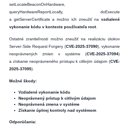
setLocateBeaconOnHardware,
queryHardwareReportLocally, doExecute
a getServerCertificate a možno ich zneužiť na
vzdialené
vykonanie kódu v kontexte používateľa root
.
Ostatné zraniteľnosti možno zneužiť na realizáciu útokov
Server-Side Request Forgery (
CVE-2025-37090
), vykonanie
neoprávnených zmien v systéme (
CVE-2025-37094
)
a získanie neoprávneného prístupu k citlivým údajom (
CVE-
2025-37095
).
Možné škody:
Vzdialené vykonanie kódu
Neoprávnený prístup k citlivým údajom
Neoprávnená zmena v systéme
Získanie úplnej kontroly nad systémom
Odporúčania: