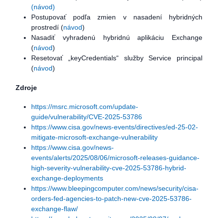
(návod)
Postupovať podľa zmien v nasadení hybridných
prostredí (
návod
)
Nasadiť vyhradenú hybridnú aplikáciu Exchange
(
návod
)
Resetovať „keyCredentials“ služby Service principal
(
návod
)
Zdroje
https://msrc.microsoft.com/update-
guide/vulnerability/CVE-2025-53786
https://www.cisa.gov/news-events/directives/ed-25-02-
mitigate-microsoft-exchange-vulnerability
https://www.cisa.gov/news-
events/alerts/2025/08/06/microsoft-releases-guidance-
high-severity-vulnerability-cve-2025-53786-hybrid-
exchange-deployments
https://www.bleepingcomputer.com/news/security/cisa-
orders-fed-agencies-to-patch-new-cve-2025-53786-
exchange-flaw/