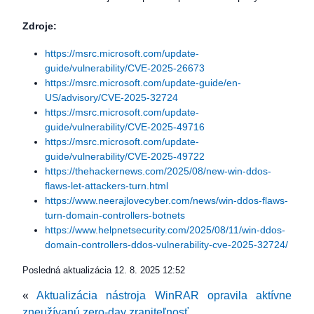
Zdroje:
https://msrc.microsoft.com/update-
guide/vulnerability/CVE-2025-26673
https://msrc.microsoft.com/update-guide/en-
US/advisory/CVE-2025-32724
https://msrc.microsoft.com/update-
guide/vulnerability/CVE-2025-49716
https://msrc.microsoft.com/update-
guide/vulnerability/CVE-2025-49722
https://thehackernews.com/2025/08/new-win-ddos-
flaws-let-attackers-turn.html
https://www.neerajlovecyber.com/news/win-ddos-flaws-
turn-domain-controllers-botnets
https://www.helpnetsecurity.com/2025/08/11/win-ddos-
domain-controllers-ddos-vulnerability-cve-2025-32724/
Posledná aktualizácia
12. 8. 2025 12:52
«
Aktualizácia nástroja WinRAR opravila aktívne
zneužívanú zero-day zraniteľnosť