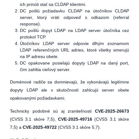
ich prinúti stať sa CLDAP klientmi.
DC pošlú požiadavku CLDAP na útočníkov CLDAP
server, ktorý vráti odpoveď s odkazom (referral
response).
DC pošlú dopyt LDAP na LDAP server útočníka cez
protokol TCP.
Útočníkov LDAP server odpovie dlhým zoznamom
LDAP referenčných URL adries, ktoré všetky smerujú
na IP adresu obete.
DC opakovane posielajú dopyty LDAP na daný port,
čím zahltia cieľový server.
Doménové radiče sa domnievajú, že vykonávajú legitímne
dopyty LDAP ale v skutočnosti zahlcujú server obete
opakovanými požiadavkami.
Technicky podobné sú aj zraniteľnosti
CVE-2025-26673
(CVSS 3.1 skóre 7,5),
CVE-2025-49716
(CVSS 3.1 skóre
7,5) a
CVE-2025-49722
(CVSS 3.1 skóre 5,7).