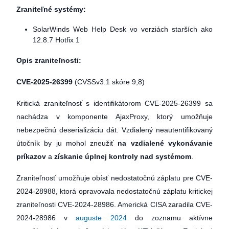
Zraniteľné systémy:
SolarWinds Web Help Desk vo verziách starších ako
12.8.7 Hotfix 1
Opis zraniteľnosti:
CVE-2025-26399
(CVSSv3.1 skóre 9,8)
Kritická zraniteľnosť s identifikátorom CVE-2025-26399 sa
nachádza v komponente AjaxProxy, ktorý umožňuje
nebezpečnú deserializáciu dát. Vzdialený neautentifikovaný
útočník by ju mohol zneužiť
na vzdialené vykonávanie
príkazov
a
získanie úplnej kontroly nad systémom
.
Zraniteľnosť umožňuje obísť nedostatočnú záplatu pre CVE-
2024-28988, ktorá opravovala nedostatočnú záplatu kritickej
zraniteľnosti CVE-2024-28986. Americká CISA zaradila CVE-
2024-28986 v
auguste 2024
do zoznamu aktívne