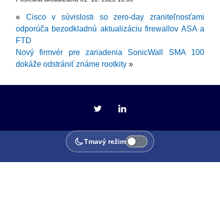
«
Cisco v súvislosti so zero-day zraniteľnosťami
odporúča bezodkladnú aktualizáciu firewallov ASA a
FTD
Nový firmvér pre zariadenia SonicWall SMA 100
dokáže odstrániť známe rootkity
»
Tmavý režim