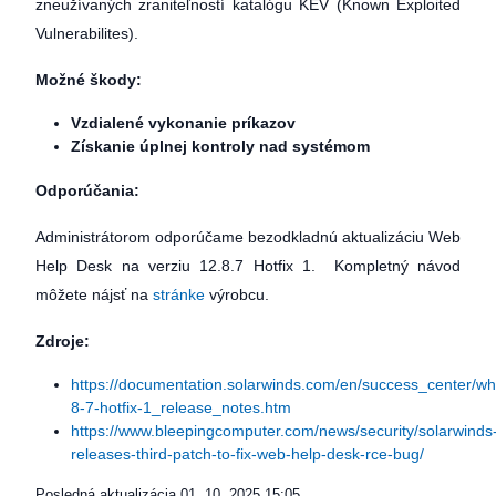
zneužívaných zraniteľností katalógu KEV (Known Exploited
Vulnerabilites).
Možné škody:
Vzdialené vykonanie príkazov
Získanie úplnej kontroly nad systémom
Odporúčania:
Administrátorom odporúčame bezodkladnú aktualizáciu Web
Help Desk na verziu 12.8.7 Hotfix 1. Kompletný návod
môžete nájsť na
stránke
výrobcu.
Zdroje:
https://documentation.solarwinds.com/en/success_center/w
8-7-hotfix-1_release_notes.htm
https://www.bleepingcomputer.com/news/security/solarwinds
releases-third-patch-to-fix-web-help-desk-rce-bug/
Posledná aktualizácia
01. 10. 2025 15:05