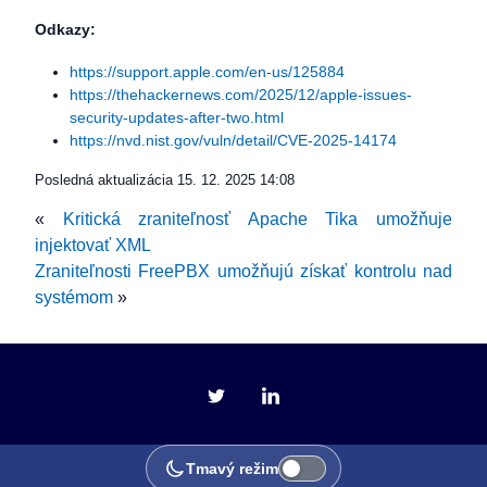
Odkazy:
https://support.apple.com/en-us/125884
https://thehackernews.com/2025/12/apple-issues-
security-updates-after-two.html
https://nvd.nist.gov/vuln/detail/CVE-2025-14174
Posledná aktualizácia
15. 12. 2025 14:08
«
Kritická zraniteľnosť Apache Tika umožňuje
injektovať XML
Zraniteľnosti FreePBX umožňujú získať kontrolu nad
systémom
»
Tmavý režim