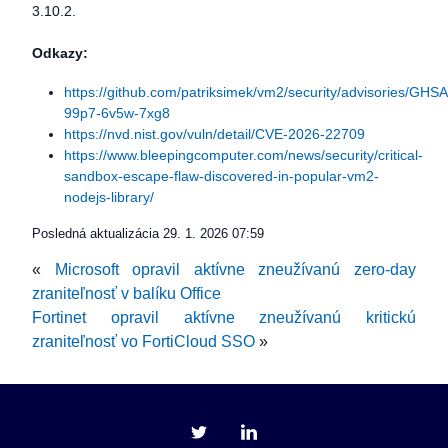
3.10.2.
Odkazy:
https://github.com/patriksimek/vm2/security/advisories/GHSA
99p7-6v5w-7xg8
https://nvd.nist.gov/vuln/detail/CVE-2026-22709
https://www.bleepingcomputer.com/news/security/critical-
sandbox-escape-flaw-discovered-in-popular-vm2-
nodejs-library/
Posledná aktualizácia
29. 1. 2026 07:59
«
Microsoft opravil aktívne zneužívanú zero-day
zraniteľnosť v balíku Office
Fortinet opravil aktívne zneužívanú kritickú
zraniteľnosť vo FortiCloud SSO
»