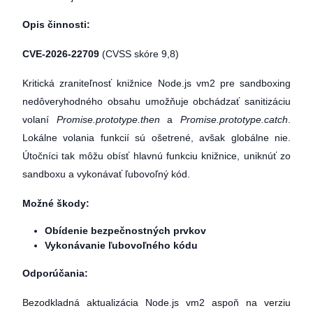
Opis činnosti:
CVE-2026-22709
(CVSS skóre 9,8)
Kritická zraniteľnosť knižnice Node.js vm2 pre sandboxing
nedôveryhodného obsahu umožňuje obchádzať sanitizáciu
volaní
Promise.prototype.then
a
Promise.prototype.catch
.
Lokálne volania funkcií sú ošetrené, avšak globálne nie.
Útočníci tak môžu obísť hlavnú funkciu knižnice, uniknúť zo
sandboxu a vykonávať ľubovoľný kód.
Možné škody:
Obídenie bezpečnostných prvkov
Vykonávanie ľubovoľného kódu
Odporúčania:
Bezodkladná aktualizácia Node.js vm2 aspoň na verziu