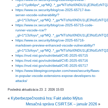
_gl=1*1ydb6pv*_up*MQ..*_ga*NTIzNzI0NDU1LjE3NzEz
https://www.ox.security/blog/cve-2025-65717-live-
server-vscode-vulnerability/?
_gl=1*13zfoyu*_up*MQ..*_ga*NTIzNzI0NDU1LjE3NzEzN
https://www.ox.security/blog/cve-2025-65715-code-
runner-vscode-rce/?
_gl=1*13zfoyu*_up*MQ..*_ga*NTIzNzI0NDU1LjE3NzEzN
https://www.ox.security/blog/cve-2025-65716-
markdown-preview-enhanced-vscode-vulnerability/?
_gl=1*13zfoyu*_up*MQ..*_ga*NTIzNzI0NDU1LjE3NzEzN
https://nvd.nist.gov/vuln/detail/CVE-2025-65715
https://nvd.nist.gov/vuln/detail/CVE-2025-65716
https://nvd.nist.gov/vuln/detail/CVE-2025-65717
https://www.bleepingcomputer.com/news/security/flaws-
in-popular-vscode-extensions-expose-developers-to-
attacks/
Posledná aktualizácia
23. 2. 2026 15:03
«
Kyberbezpečnostná hra: Fakt alebo Mýtus
Mesačná správa CSIRT.SK – január 2026
»