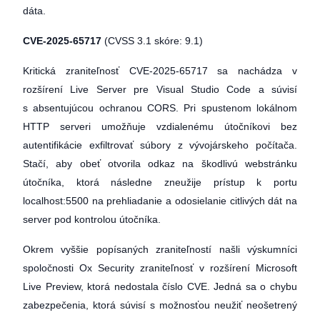
dáta.
CVE-2025-65717
(CVSS 3.1 skóre: 9.1)
Kritická zraniteľnosť CVE-2025-65717 sa nachádza v
rozšírení Live Server pre Visual Studio Code a súvisí
s absentujúcou ochranou CORS. Pri spustenom lokálnom
HTTP serveri umožňuje vzdialenému útočníkovi bez
autentifikácie exfiltrovať súbory z vývojárskeho počítača.
Stačí, aby obeť otvorila odkaz na škodlivú webstránku
útočníka, ktorá následne zneužije prístup k portu
localhost:5500 na prehliadanie a odosielanie citlivých dát na
server pod kontrolou útočníka.
Okrem vyššie popísaných zraniteľností našli výskumníci
spoločnosti Ox Security zraniteľnosť v rozšírení Microsoft
Live Preview, ktorá nedostala číslo CVE. Jedná sa o chybu
zabezpečenia, ktorá súvisí s možnosťou neužiť neošetrený