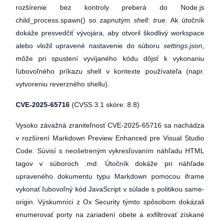
rozšírenie bez kontroly preberá do Node.js
child_process.spawn() so zapnutým
shell: true
. Ak útočník
dokáže presvedčiť vývojára, aby otvoril škodlivý workspace
alebo vložil upravené nastavenie do súboru
settings.json
,
môže pri spustení vyvíjaného kódu dôjsť k vykonaniu
ľubovoľného príkazu shell v kontexte používateľa (napr.
vytvoreniu reverzného shellu).
CVE-2025-65716
(CVSS 3.1 skóre: 8.8)
Vysoko závažná zraniteľnosť CVE-2025-65716 sa nachádza
v rozšírení Markdown Preview Enhanced pre Visual Studio
Code. Súvisí s neošetreným vykresľovaním náhľadu HTML
tagov v súboroch .md. Útočník dokáže pri náhľade
upraveného dokumentu typu Markdown pomocou iframe
vykonať ľubovoľný kód JavaScript v súlade s politikou same-
origin. Výskumníci z Ox Security týmto spôsobom dokázali
enumerovať porty na zariadení obete a exfiltrovať získané