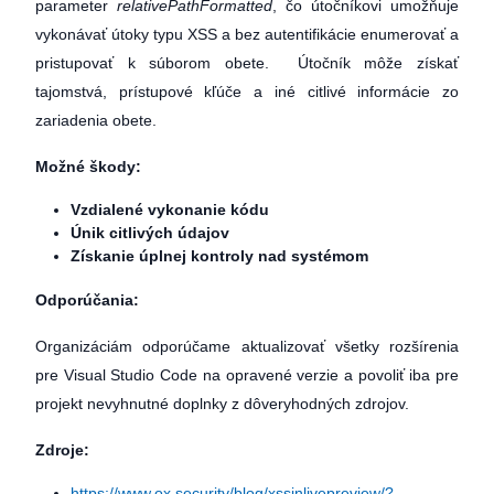
parameter
relativePathFormatted
, čo útočníkovi umožňuje
vykonávať útoky typu XSS a bez autentifikácie enumerovať a
pristupovať k súborom obete. Útočník môže získať
tajomstvá, prístupové kľúče a iné citlivé informácie zo
zariadenia obete.
Možné škody:
Vzdialené vykonanie kódu
Únik citlivých údajov
Získanie úplnej kontroly nad systémom
Odporúčania:
Organizáciám odporúčame aktualizovať všetky rozšírenia
pre Visual Studio Code na opravené verzie a povoliť iba pre
projekt nevyhnutné doplnky z dôveryhodných zdrojov.
Zdroje:
https://www.ox.security/blog/xssinlivepreview/?