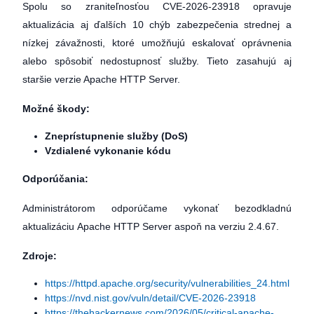
Spolu so zraniteľnosťou CVE-2026-23918 opravuje
aktualizácia aj ďalších 10 chýb zabezpečenia strednej a
nízkej závažnosti, ktoré umožňujú eskalovať oprávnenia
alebo spôsobiť nedostupnosť služby. Tieto zasahujú aj
staršie verzie Apache HTTP Server.
Možné škody:
Zneprístupnenie služby (DoS)
Vzdialené vykonanie kódu
Odporúčania:
Administrátorom odporúčame vykonať bezodkladnú
aktualizáciu Apache HTTP Server aspoň na verziu 2.4.67.
Zdroje:
https://httpd.apache.org/security/vulnerabilities_24.html
https://nvd.nist.gov/vuln/detail/CVE-2026-23918
https://thehackernews.com/2026/05/critical-apache-