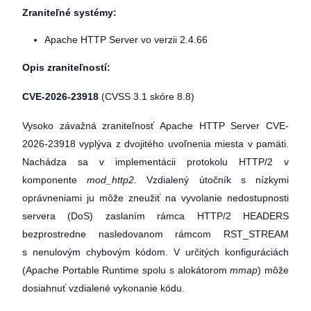
Zraniteľné systémy:
Apache HTTP Server vo verzii 2.4.66
Opis zraniteľností:
CVE-2026-23918
(CVSS 3.1 skóre 8.8)
Vysoko závažná zraniteľnosť Apache HTTP Server CVE-
2026-23918 vyplýva z dvojitého uvoľnenia miesta v pamäti.
Nachádza sa v implementácii protokolu HTTP/2 v
komponente
mod_http2
. Vzdialený útočník s nízkymi
oprávneniami ju môže zneužiť na vyvolanie nedostupnosti
servera (DoS) zaslaním rámca HTTP/2 HEADERS
bezprostredne nasledovanom rámcom RST_STREAM
s nenulovým chybovým kódom. V určitých konfiguráciách
(Apache Portable Runtime spolu s alokátorom
mmap
) môže
dosiahnuť vzdialené vykonanie kódu.