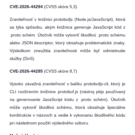
CVE-2026-44294
(CVSS skóre 5,3)
Zraniteľnosť v knižnici protobufjs (Node.js/JavaScript), ktorá
sa týka spôsobu, akým knižnica generuje JavaScript kód z
.proto schém. Útočník môže vytvoriť škodlivú .proto schému
alebo JSON descriptor, ktorý obsahuje problematické znaky.
Výsledkom zneužitia zraniteľnosti môže byť odmietnutie
služby (DoS).
CVE-2026-44295
(CVSS skóre 8,7)
Vysoko závažná zraniteľnosť v balíku protobufjs-cli, ktorý je
CLI rozšírením knižnice protobuf.js (nástroj pbjs používaný
na generovanie JavaScript kódu z .proto schém). Útočník
môže vytvoriť škodlivú schému, ktorá obsahuje špeciálne
konštrukcie v názvoch a vedie k vykonaniu škodlivého kódu
pri následnom použití výsledného súboru.