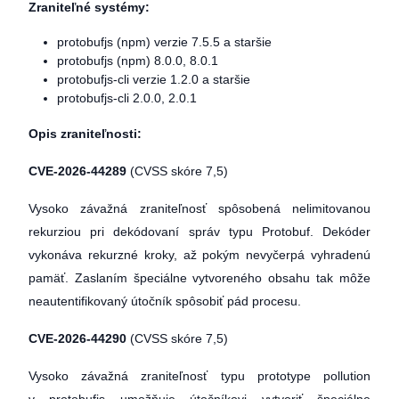
Zraniteľné systémy:
protobufjs (npm) verzie 7.5.5 a staršie
protobufjs (npm) 8.0.0, 8.0.1
protobufjs-cli verzie 1.2.0 a staršie
protobufjs-cli 2.0.0, 2.0.1
Opis zraniteľnosti:
CVE-2026-44289
(CVSS skóre 7,5)
Vysoko závažná zraniteľnosť spôsobená nelimitovanou
rekurziou pri dekódovaní správ typu Protobuf. Dekóder
vykonáva rekurzné kroky, až pokým nevyčerpá vyhradenú
pamäť. Zaslaním špeciálne vytvoreného obsahu tak môže
neautentifikovaný útočník spôsobiť pád procesu.
CVE-2026-44290
(CVSS skóre 7,5)
Vysoko závažná zraniteľnosť typu prototype pollution