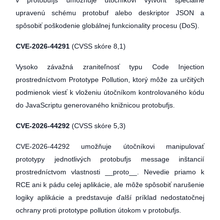
v protobufjs umožňuje útočníkovi vytvoriť špeciálne
upravenú schému protobuf alebo deskriptor JSON a
spôsobiť poškodenie globálnej funkcionality procesu (DoS).
CVE-2026-44291
(CVSS skóre 8,1)
Vysoko závažná zraniteľnosť typu Code Injection
prostredníctvom Prototype Pollution, ktorý môže za určitých
podmienok viesť k vloženiu útočníkom kontrolovaného kódu
do JavaScriptu generovaného knižnicou protobufjs.
CVE-2026-44292
(CVSS skóre 5,3)
CVE-2026-44292 umožňuje útočníkovi manipulovať
prototypy jednotlivých protobufjs message inštancií
prostredníctvom vlastnosti __proto__. Nevedie priamo k
RCE ani k pádu celej aplikácie, ale môže spôsobiť narušenie
logiky aplikácie a predstavuje ďalší príklad nedostatočnej
ochrany proti prototype pollution útokom v protobufjs.