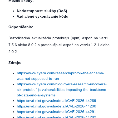
Možné škody:
Nedostupnosť služby (DoS)
Vzdialené vykonávanie kódu
Odporúčania:
Bezodkladná aktualizácia protobufjs (npm) aspoň na verziu
7.5.6 alebo 8.0.2 a protobufjs-cli aspoň na verziu 1.2.1 alebo
2.0.2 .
Zdroje:
https://www.cyera.com/research/proto6-the-schema-
was-not-supposed-to-run
https://www.cyera.com/blog/cyera-research-uncovers-
six-protobuf-js-vulnerabilities-impacting-the-backbone-
of-data-and-ai-systems
https://nvd.nist.gov/vuln/detail/CVE-2026-44289
https://nvd.nist.gov/vuln/detail/CVE-2026-44290
https://nvd.nist.gov/vuln/detail/CVE-2026-44291
https://nvd.nist.gov/vuln/detail/CVE-2026-44292