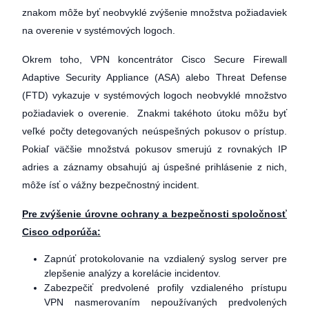
znakom môže byť neobvyklé zvýšenie množstva požiadaviek
na overenie v systémových logoch.
Okrem toho, VPN koncentrátor Cisco Secure Firewall
Adaptive Security Appliance (ASA) alebo Threat Defense
(FTD) vykazuje v systémových logoch neobvyklé množstvo
požiadaviek o overenie. Znakmi takéhoto útoku môžu byť
veľké počty detegovaných neúspešných pokusov o prístup.
Pokiaľ väčšie množstvá pokusov smerujú z rovnakých IP
adries a záznamy obsahujú aj úspešné prihlásenie z nich,
môže ísť o vážny bezpečnostný incident.
Pre zvýšenie úrovne ochrany a bezpečnosti spoločnosť
Cisco odporúča:
Zapnúť protokolovanie na vzdialený syslog server pre
zlepšenie analýzy a korelácie incidentov.
Zabezpečiť predvolené profily vzdialeného prístupu
VPN nasmerovaním nepoužívaných predvolených