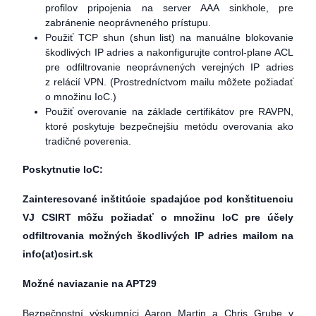
profilov pripojenia na server AAA sinkhole, pre
zabránenie neoprávneného prístupu.
Použiť TCP shun (shun list) na manuálne blokovanie
škodlivých IP adries a nakonfigurujte control-plane ACL
pre odfiltrovanie neoprávnených verejných IP adries
z relácií VPN. (Prostredníctvom mailu môžete požiadať
o množinu IoC.)
Použiť overovanie na základe certifikátov pre RAVPN,
ktoré poskytuje bezpečnejšiu metódu overovania ako
tradičné poverenia.
Poskytnutie IoC:
Zainteresované inštitúcie spadajúce pod konštituenciu
VJ CSIRT môžu požiadať o množinu IoC pre účely
odfiltrovania možných škodlivých IP adries mailom na
info(at)csirt.sk
Možné naviazanie na APT29
Bezpečnostní výskumníci Aaron Martin a Chris Grube v