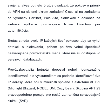
svojej analýze botnetu Brutus uvádzajú, že pokusy o prienik
do VPN sú cielené okrem zariadení Cisco aj na zariadenia
od výrobcov Fortinet, Palo Alto, SonicWall a dokonca na
webové aplikácie používajúce Active Directory pre
autentifikáciu.
Brutus strieda svoje IP každých šesť pokusov, aby sa vyhol
detekcii a blokovaniu, pričom používa veľmi špecifické
nezverejnené používateľské mená, ktoré nie sú dostupné vo
verejných databázach.
Prevádzkovatelia botnetu doposiaľ neboli jednoznačne
identifikovaní, ale výskumníkom sa podarilo identifikovať dve
IP adresy, ktoré boli v minulosti spojené s aktivitami APT29
(Midnight Blizzard, NOBELIUM, Cozy Bear). Skupina APT 29
pravdepodobne pracuje pre ruskú zahraničnú spravodajskú
službu (SVR).