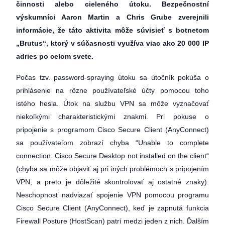
činnosti alebo cieleného útoku. Bezpečnostní
výskumníci Aaron Martin a Chris Grube zverejnili
informácie, že táto aktivita môže súvisieť s botnetom
„Brutus“, ktorý v súčasnosti využíva viac ako 20 000 IP
adries po celom svete.
Počas tzv. password-spraying útoku sa útočník pokúša o
prihlásenie na rôzne používateľské účty pomocou toho
istého hesla. Útok na službu VPN sa môže vyznačovať
niekoľkými charakteristickými znakmi. Pri pokuse o
pripojenie s programom Cisco Secure Client (AnyConnect)
sa používateľom zobrazí chyba “Unable to complete
connection: Cisco Secure Desktop not installed on the client“
(chyba sa môže objaviť aj pri iných problémoch s pripojením
VPN, a preto je dôležité skontrolovať aj ostatné znaky).
Neschopnosť nadviazať spojenie VPN pomocou programu
Cisco Secure Client (AnyConnect), keď je zapnutá funkcia
Firewall Posture (HostScan) patrí medzi jeden z nich. Ďalším