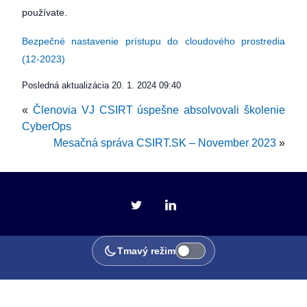
používate.
Bezpečné nastavenie prístupu do cloudového prostredia
(12-2023)
Posledná aktualizácia
20. 1. 2024 09:40
«
Členovia VJ CSIRT úspešne absolvovali školenie
CyberOps
Mesačná správa CSIRT.SK – November 2023
»
Tmavý režim