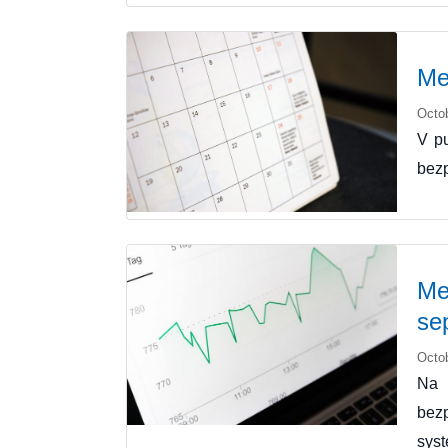
Me
Octo
V pu
bezp
Me
se
Octo
Na 
bez
sys