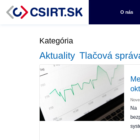
O nás
Kategória
Aktuality
Tlačová správ
Me
ok
Nove
Na 
bez
sys