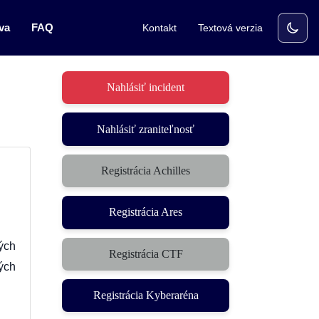
va
FAQ
Kontakt
Textová verzia
Nahlásiť incident
Nahlásiť zraniteľnosť
Registrácia Achilles
Registrácia Ares
ých
Registrácia CTF
(otvorí sa v novom okne)
ých
Registrácia Kyberaréna