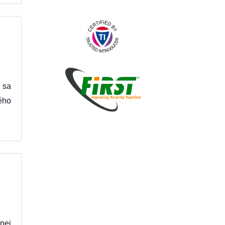
 sa
ého
nej