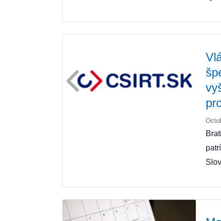
Vl
šp
vy
pro
Octo
Brat
patr
Slov