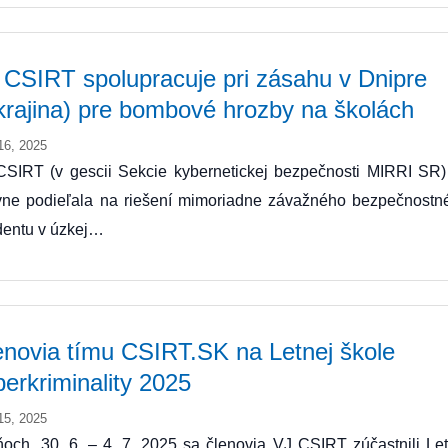
 CSIRT spolupracuje pri zásahu v Dnipre
krajina) pre bombové hrozby na školách
16, 2025
CSIRT (v gescii Sekcie kybernetickej bezpečnosti MIRRI SR)
ívne podieľala na riešení mimoriadne závažného bezpečnostn
dentu v úzkej…
enovia tímu CSIRT.SK na Letnej škole
berkriminality 2025
15, 2025
och, 30. 6. – 4. 7. 2025 sa členovia VJ CSIRT zúčastnili Let