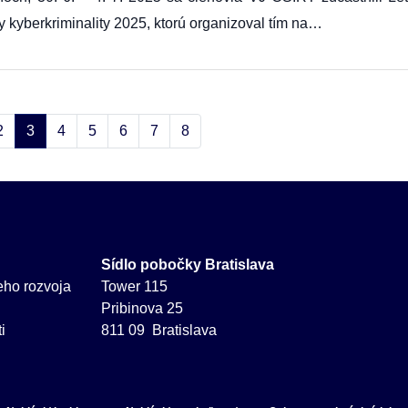
y kyberkriminality 2025, ktorú organizoval tím na…
2
3
4
5
6
7
8
Sídlo pobočky Bratislava
neho rozvoja
Tower 115
Pribinova 25
i
811 09 Bratislava