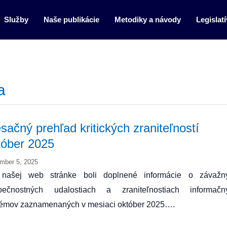
Služby
Naše publikácie
Metodiky a návody
Legislatí
a
sačný prehľad kritických zraniteľností
tóber 2025
mber 5, 2025
našej web stránke boli doplnené informácie o závažn
pečnostných udalostiach a zraniteľnostiach informačn
témov zaznamenaných v mesiaci október 2025….