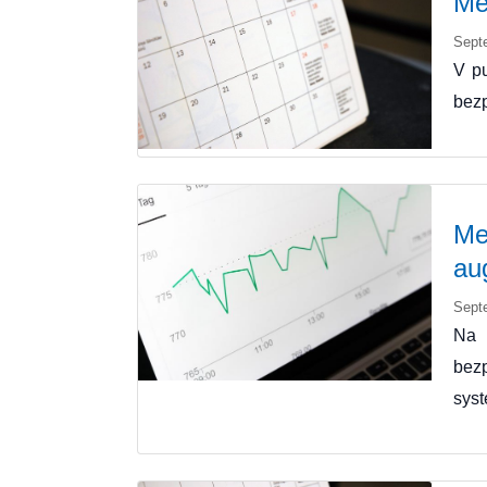
Me
Sept
V pu
bezp
Me
au
Sept
Na 
bez
sys