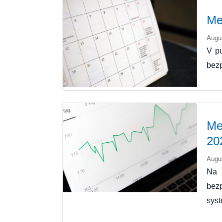
Me
Augu
V pu
bezp
Me
20
Augu
Na 
bez
sys