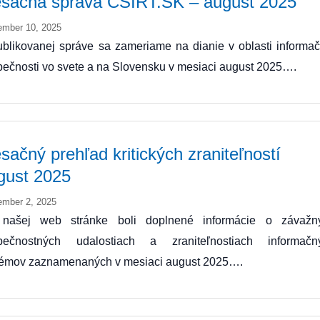
sačná správa CSIRT.SK – august 2025
ember 10, 2025
blikovanej správe sa zameriame na dianie v oblasti informač
ečnosti vo svete a na Slovensku v mesiaci august 2025….
sačný prehľad kritických zraniteľností
gust 2025
ember 2, 2025
našej web stránke boli doplnené informácie o závažn
pečnostných udalostiach a zraniteľnostiach informačn
témov zaznamenaných v mesiaci august 2025….