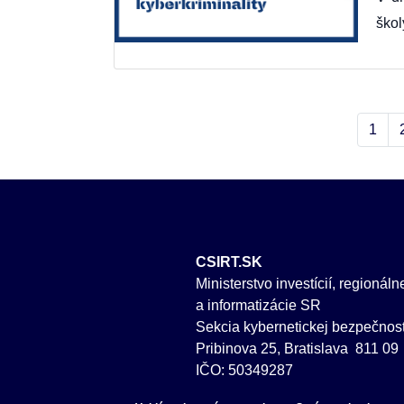
škol
1
CSIRT.SK
Ministerstvo investícií, regionál
a informatizácie SR
Sekcia kybernetickej bezpečnost
Pribinova 25, Bratislava 811 09
IČO: 50349287