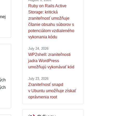
Ruby on Rails Active
Storage: kritická
nej
zraniteľnosť umožňuje
čítanie obsahu súborov s
potenciálom vzdialeného
vykonania kódu
July 24, 2026
WP2shell: zraniteľnosti
jadra WordPress
umožňujú vykonávať kód
July 23, 2026
ých
Zraniteľnosť snapd
ých
v Ubuntu umožňuje získať
oprávnenia root