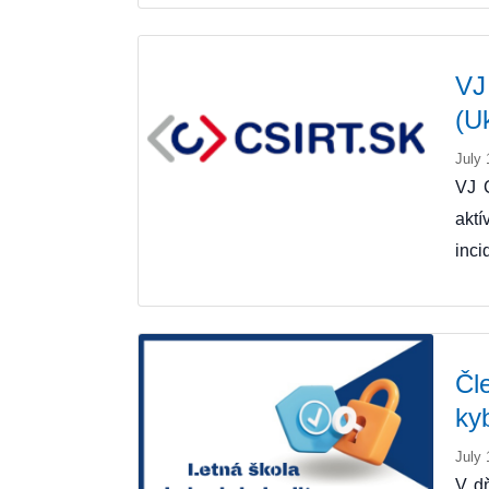
VJ
(U
July 
VJ 
akt
inci
Čl
ky
July 
V dň