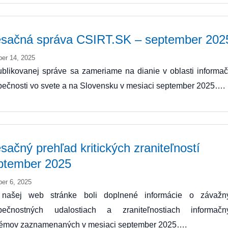
sačná správa CSIRT.SK – september 202
ber 14, 2025
blikovanej správe sa zameriame na dianie v oblasti informač
ečnosti vo svete a na Slovensku v mesiaci september 2025….
sačný prehľad kritických zraniteľností
ptember 2025
ber 6, 2025
našej web stránke boli doplnené informácie o závažn
pečnostných udalostiach a zraniteľnostiach informačn
témov zaznamenaných v mesiaci september 2025….