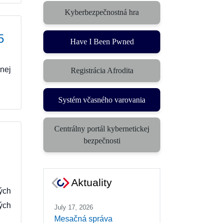
Kyberbezpečnostná hra
(otvorí sa v novom okne)
5
Have I Been Pwned
nej
Registrácia Afrodita
Systém včasného varovania
(otvorí sa v novom okne)
Centrálny portál kybernetickej
(otvorí sa v novom okne)
bezpečnosti
Aktuality
ých
ých
July 17, 2026
Mesačná správa