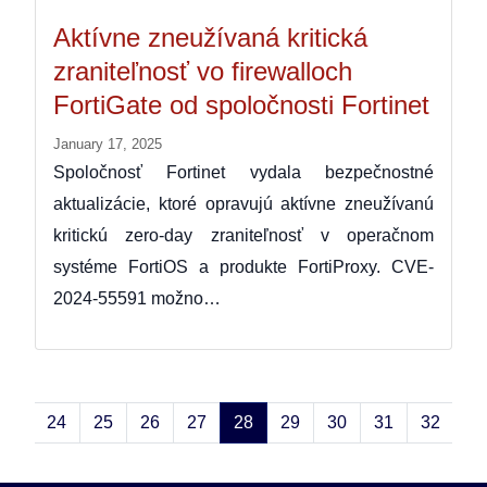
Aktívne zneužívaná kritická
zraniteľnosť vo firewalloch
FortiGate od spoločnosti Fortinet
January 17, 2025
Spoločnosť Fortinet vydala bezpečnostné
aktualizácie, ktoré opravujú aktívne zneužívanú
kritickú zero-day zraniteľnosť v operačnom
systéme FortiOS a produkte FortiProxy. CVE-
2024-55591 možno…
23
24
25
26
27
28
29
30
31
32
33