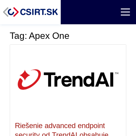
Tag: Apex One
Riešenie advanced endpoint
security od TrendAI obsahuje