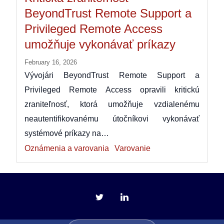
BeyondTrust Remote Support a
Privileged Remote Access
umožňuje vykonávať príkazy
February 16, 2026
Vývojári BeyondTrust Remote Support a
Privileged Remote Access opravili kritickú
zraniteľnosť, ktorá umožňuje vzdialenému
neautentifikovanému útočníkovi vykonávať
systémové príkazy na…
Oznámenia a varovania
Varovanie