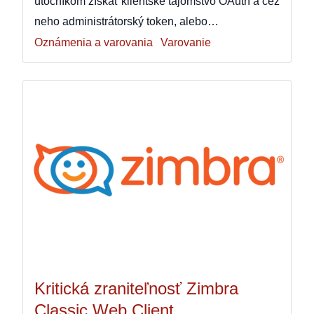
útočníkom získať klientske tajomstvo OAuth a cez
neho administrátorský token, alebo…
Oznámenia a varovania
Varovanie
Kritická zraniteľnosť Zimbra
Classic Web Client