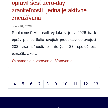
opravil šesť zero-day
zraniteľností, jedna je aktívne
zneužívaná
June 16, 2026
Spoločnosť Microsoft vydala v júny 2026 balík
opráv pre portfólio svojich produktov opravujúci
203 zraniteľností, z ktorých 33 spoločnosť
označila ako…
Oznámenia a varovania
Varovanie
3
4
5
6
7
8
9
10
11
12
13
1