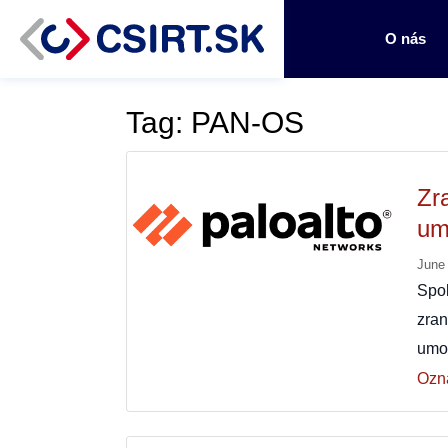
O nás
Tag: PAN-OS
Zr
um
June
Spo
zran
umo
Ozn