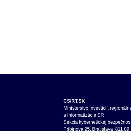
CSIRT.SK
Ministerstvo investícií, regionál
a informatizácie SR
Sekcia kybernetickej bezpečnost
Pribinova 25, Bratislava 811 09