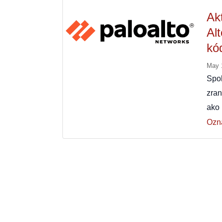
Ak
Al
kó
May 
Spol
zra
ako 
Ozn