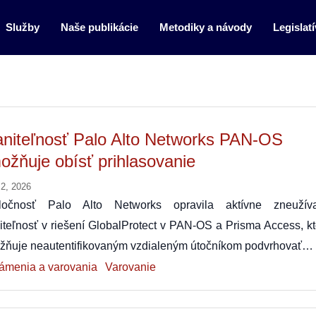
Služby
Naše publikácie
Metodiky a návody
Legislatí
aniteľnosť Palo Alto Networks PAN-OS
ožňuje obísť prihlasovanie
 2, 2026
ločnosť Palo Alto Networks opravila aktívne zneužív
iteľnosť v riešení GlobalProtect v PAN-OS a Prisma Access, kt
žňuje neautentifikovaným vzdialeným útočníkom podvrhovať…
ámenia a varovania
Varovanie