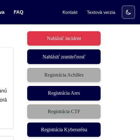
va
FAQ
Kontakt
Textová verzia
Nahlásiť incident
Nahlásiť zraniteľnosť
Registrácia Achilles
anú
Registrácia Ares
orá
Registrácia CTF
(otvorí sa v novom okne)
Registrácia Kyberaréna