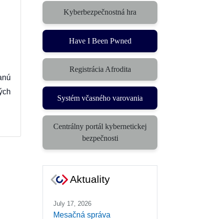
Kyberbezpečnostná hra
(otvorí sa v novom okne)
Have I Been Pwned
Registrácia Afrodita
anú
ých
Systém včasného varovania
(otvorí sa v novom okne)
Centrálny portál kybernetickej
(otvorí sa v novom okne)
bezpečnosti
Aktuality
July 17, 2026
Mesačná správa