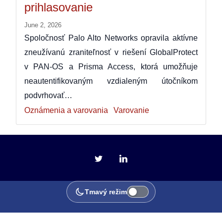
prihlasovanie
June 2, 2026
Spoločnosť Palo Alto Networks opravila aktívne
zneužívanú zraniteľnosť v riešení GlobalProtect
v PAN-OS a Prisma Access, ktorá umožňuje
neautentifikovaným vzdialeným útočníkom
podvrhovať…
Oznámenia a varovania
Varovanie
Tmavý režim