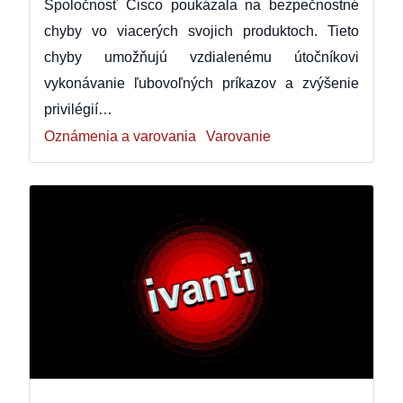
Spoločnosť Cisco poukázala na bezpečnostné
chyby vo viacerých svojich produktoch. Tieto
chyby umožňujú vzdialenému útočníkovi
vykonávanie ľubovoľných príkazov a zvýšenie
privilégií…
Oznámenia a varovania
Varovanie