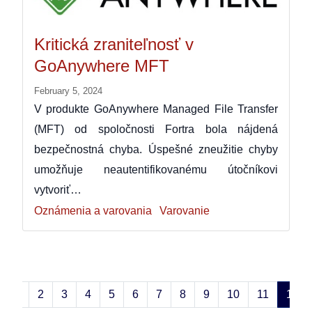
Kritická zraniteľnosť v
GoAnywhere MFT
February 5, 2024
V produkte GoAnywhere Managed File Transfer
(MFT) od spoločnosti Fortra bola nájdená
bezpečnostná chyba. Úspešné zneužitie chyby
umožňuje neautentifikovanému útočníkovi
vytvoriť…
Oznámenia a varovania
Varovanie
1
2
3
4
5
6
7
8
9
10
11
12