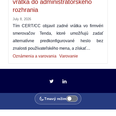
vrátka do administrátorského
rozhrania
July 8, 2026
Tím CERT/CC objavil zadné vrátka vo firmvéri
smerovačov Tenda, ktoré umožňujú zadať
alternatívne predkonfigurované heslo bez
znalosti používateľského mena, a získať…
Oznámenia a varovania
Varovanie
Tmavý režim