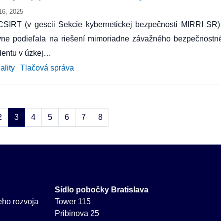
16, 2025
CSIRT (v gescii Sekcie kybernetickej bezpečnosti MIRRI SR)
ívne podieľala na riešení mimoriadne závažného bezpečnostn
dentu v úzkej…
ality
Tlačová správa
2
3
4
5
6
7
8
Sídlo pobočky Bratislava
neho rozvoja
Tower 115
Pribinova 25