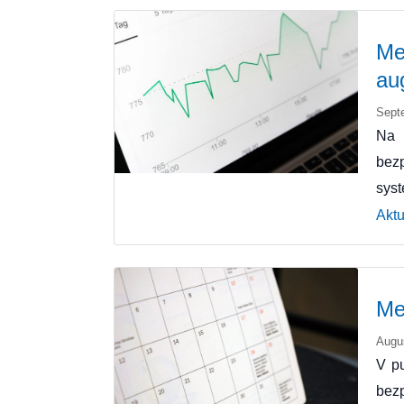
Me
au
Sept
Na 
bez
sys
Aktu
Me
Augu
V pu
bezp