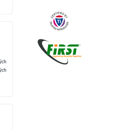
ých
ých