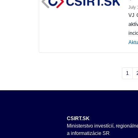
July 
VJ 
akt
inci
Aktu
1
CSIRT.SK
Ministerstvo investícií, regionál
a informatizácie SR