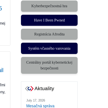
Kyberbezpečnostná hra
5
(otvorí sa v novom okne)
Have I Been Pwned
nej
Registrácia Afrodita
Systém včasného varovania
(otvorí sa v novom okne)
Centrálny portál kybernetickej
(otvorí sa v novom okne)
bezpečnosti
il
ľmi
Aktuality
eny,
July 17, 2026
Mesačná správa