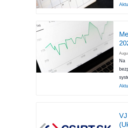
Aktu
Me
20
Augu
Na 
bez
sys
Aktu
VJ
(U