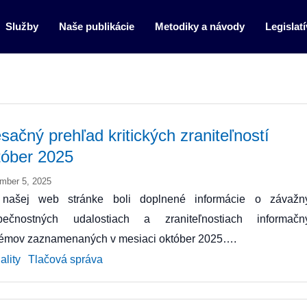
Služby
Naše publikácie
Metodiky a návody
Legislatí
sačný prehľad kritických zraniteľností
tóber 2025
mber 5, 2025
našej web stránke boli doplnené informácie o závažn
pečnostných udalostiach a zraniteľnostiach informačn
témov zaznamenaných v mesiaci október 2025….
ality
Tlačová správa