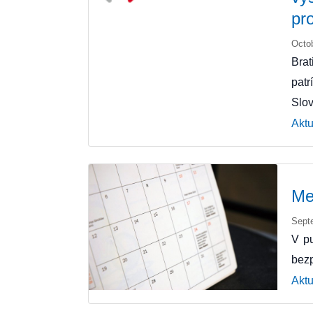
pro
Octo
Brat
patr
Slov
Aktu
Me
Sept
V pu
bezp
Aktu