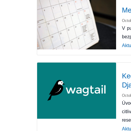
Me
Octo
V pu
bezp
Aktu
Ke
Dj
Octo
Úvo
citl
res
Aktu