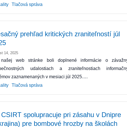
ality
Tlačová správa
sačný prehľad kritických zraniteľností júl
25
st 14, 2025
našej web stránke boli doplnené informácie o závažn
pečnostných udalostiach a zraniteľnostiach informačn
témov zaznamenaných v mesiaci júl 2025….
ality
Tlačová správa
 CSIRT spolupracuje pri zásahu v Dnipre
krajina) pre bombové hrozby na školách