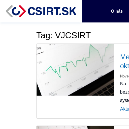
O nás
Tag: VJCSIRT
Me
ok
Nove
Na 
bez
sys
Aktu