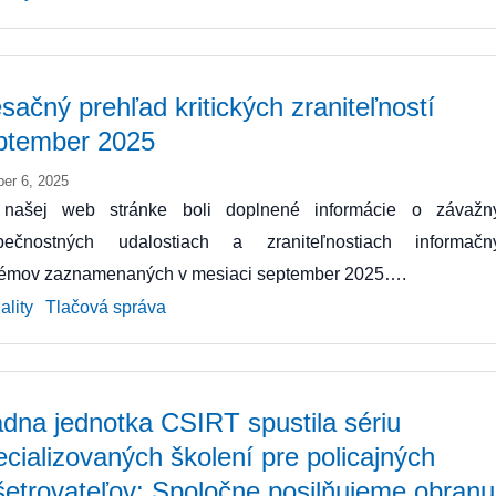
sačný prehľad kritických zraniteľností
ptember 2025
ber 6, 2025
našej web stránke boli doplnené informácie o závažn
pečnostných udalostiach a zraniteľnostiach informačn
témov zaznamenaných v mesiaci september 2025….
ality
Tlačová správa
ádna jednotka CSIRT spustila sériu
ecializovaných školení pre policajných
šetrovateľov: Spoločne posilňujeme obranu