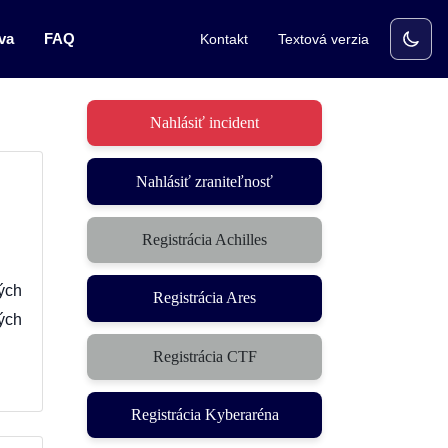
va
FAQ
Kontakt
Textová verzia
Nahlásiť incident
Nahlásiť zraniteľnosť
Registrácia Achilles
ých
Registrácia Ares
ých
Registrácia CTF
(otvorí sa v novom okne)
Registrácia Kyberaréna