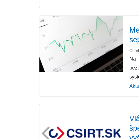
Me
se
Octo
Na 
bez
sys
Aktu
Vl
šp
vy