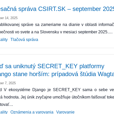
sačná správa CSIRT.SK – september 202
ber 14, 2025
blikovanej správe sa zameriame na dianie v oblasti informač
ečnosti vo svete a na Slovensku v mesiaci september 2025….
ality
Tlačová správa
ď sa uniknutý SECRET_KEY platformy
ango stane horším: prípadová štúdia Wagta
ber 7, 2025
d V ekosystéme Django je SECRET_KEY sama o sebe ve
ivá hodnota. Jej únik zvyčajne umožňuje útočníkom falšovať tok
etovať…
ality
Oznámenia a varovania
Varovanie