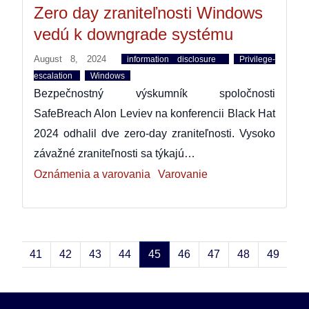
Zero day zraniteľnosti Windows
vedú k downgrade systému
August 8, 2024
information disclosure
Privilege-
escalation
Windows
Bezpečnostný výskumník spoločnosti
SafeBreach Alon Leviev na konferencii Black Hat
2024 odhalil dve zero-day zraniteľnosti. Vysoko
závažné zraniteľnosti sa týkajú…
Oznámenia a varovania
Varovanie
40
41
42
43
44
45
46
47
48
49
50