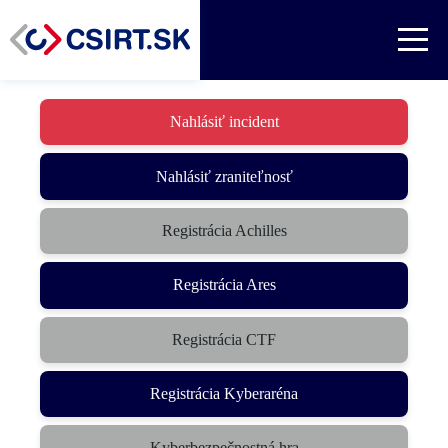
Nahlásiť incident
Nahlásiť zraniteľnosť
Registrácia Achilles
Registrácia Ares
Registrácia CTF
(otvorí sa v novom okne)
Registrácia Kyberaréna
Kyberbezpečnostná hra