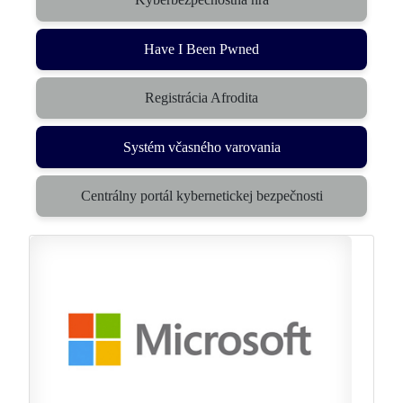
(otvorí sa v novom okne)
Have I Been Pwned
Registrácia Afrodita
Systém včasného varovania
(otvorí sa v novom okne)
Centrálny portál kybernetickej bezpečnosti
(otvorí sa v novom okne)