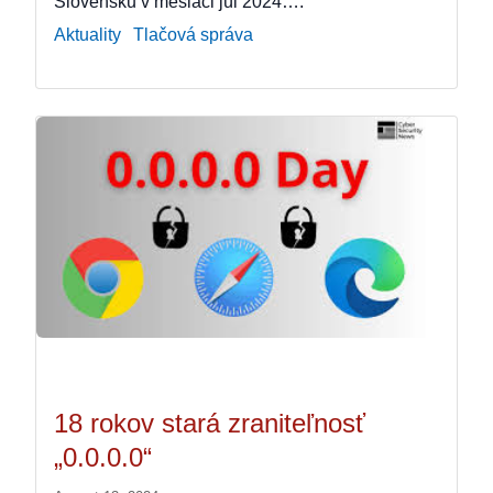
Slovensku v mesiaci júl 2024….
Aktuality
Tlačová správa
18 rokov stará zraniteľnosť
„0.0.0.0“