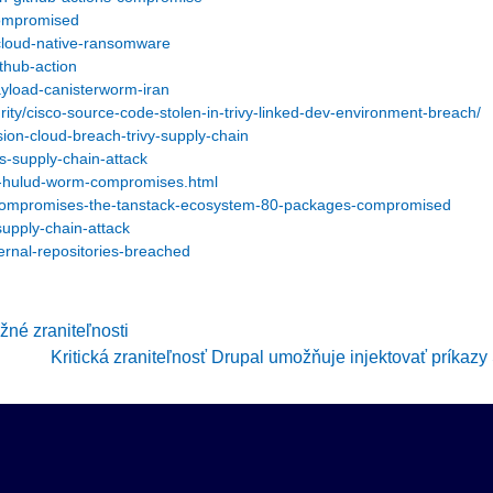
compromised
p-cloud-native-ransomware
ithub-action
ayload-canisterworm-iran
ty/cisco-source-code-stolen-in-trivy-linked-dev-environment-breach/
ion-cloud-breach-trivy-supply-chain
s-supply-chain-attack
i-hulud-worm-compromises.html
d-compromises-the-tanstack-ecosystem-80-packages-compromised
supply-chain-attack
ernal-repositories-breached
žné zraniteľnosti
Kritická zraniteľnosť Drupal umožňuje injektovať príkaz