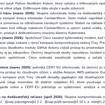
ací jazyk Python škodlivým kódom, ktorý vytvára v infikovaných sy
é citlivé údaje. Exfiltrované dáta ukryla v audio súboroch.
i Iránu (marec 2026):
Skupina vykonávala útoky na dodávateľský 
 kampaň šíriaca infostealer CanisterWorm. Tento malvér napríklad 
a zameriava na odhaľovanie iránskych systémov. Malvér na základe 
rnetes buď infikuje malvérom CanisterWorm a vytvorí zadné vrátka, 
ém, pristúpi k deštruktívnemu mazaniu klastrov Kubernetes.
o (marec 2026):
Spoločnosť Cisco zasiahol kybernetický incident, keď 
acie údaje získané v rámci kampane kompromitujúcej nástroj Trivy. Pren
ocou škodlivého modulu GitHub Actions získali prístup ku prostrediam
y aj jej zákazníkov. Útočníci skopírovali stovky repozitárov. Incident z
taníc spoločnosti. Cisco izolovala zasiahnuté systémy a začala 
misie (marec 2025):
jednotka CERT‑EU informovala, že útočníci zo 
 na prístup ku cloudovým účtom v službe Amazon AWS patriacim Eu
i kampane proti Trivy. Ukradli desiatky gigabajtov dát obsahujúcic
vnili údaje minimálne 30 ďalších subjektov EÚ, ktoré používajú 
bjavila online a CERT‑EU pokračuje vo vyšetrovaní, analýze a noti
na dodávateľský reťazec (apríl 2026):
Skupina kompromitovala of
2.2, @cap-js/postgres@2.2.2, @cap-js/db-service@2.10.1 a mbt@1.