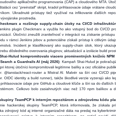
cloudového aplikačného programovania (CAP) a cloudového MTA. Útoč
štalácii cez “
preinstall
” skript, kradol prihlasovacie údaje vrátane cloud
níkom. Ukradnuté prístupy tiež využíval na infikovanie ďalších repoz
 vývojárske prostredia.
eckmarx a rozširuje supply-chain útoky na CI/CD infraštruktúr
kins plugin Checkmarx a využila ho ako vstupný bod do CI/CD pro
izácií. Útočníci zneužili zraniteľnosť v integrácii na získanie prístupu 
du v rámci Jenkins jobov a potenciálne získali prístup k citlivým úda
mstvá. Incident je klasifikovaný ako supply-chain útok, ktorý ukazuje
trebu dôsledného overovania pluginov, aktualizácií a izolácie build prost
 Shai-Hulud
kompromitovalo viacero prominentných
knižníc
NPM 
nSearch a Guardrails AI
(máj 2026)
: Kampaň Shai-Hulud je pokračujú
 ktorej útočníci kompromitovali legitímne balíky a cez oficiálne publi
pr. @tanstack/react-router a Mistral AI. Malvér sa šíri cez CI/CD pip
. OIDC identity a build runner), takže škodlivé verzie vyzerajú ako le
 prihlasovacie údaje pre GitHub a cloudové kľúče a šíri sa do ďalších b
ystémom. Celkovo bolo zasiahnutých viac než 170 npm balíkov a d
 skupiny TeamPCP k interným repozitárom a zdrojovému kódu pla
enie hackerskej skupiny TeamPCP, ktorá informovala, že získala pr
ka zdrojový kód aj interné organizačné dáta na predaj na kyberkrimi