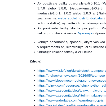
Ak používate balíky guardrails-ai@0.10.1 (P
3.7.0 alebo 3.8.0, @squawk/mcp@0.9.5, @
medusa@1.0.1, 1.0.2 alebo 1.0.3 a @tallyu
zoznamu na
webe spoločnosti EndorLabs
(@
action a ďalšie), vymeňte ich za nekompromit
Ak používate balíky klienta pre python Mi
nekompromitované verzie.
Vykonajte
odporúča
Venujte pozornosť aj spôsobu, akým váš kód d
v requirements.txt, skontrolujte, či sú strikt
Odrotujte relačné tokeny a API kľúče.
Zdroje:
https://www.wiz.io/blog/durabletask-teampcp-
https://thehackernews.com/2026/05/teampcp
https://www.bleepingcomputer.com/news/secur
https://telnyx.com/resources/telnyx-python-s
https://www.ox.security/blog/telnyx-malware-t
https://www.ox.security/blog/litellm-malware-m
https://www.endorlabs.com/learn/teampcp-isn
https://socket.dev/blog/trivy-under-attack-ag