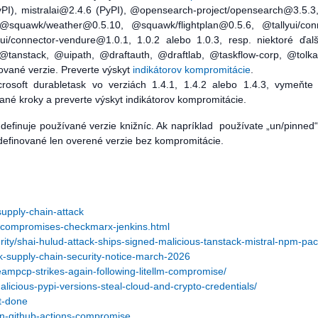
yPI), mistralai@2.4.6 (PyPI), @opensearch-project/opensearch@3.5.3,
squawk/weather@0.5.10, @squawk/flightplan@0.5.6, @tallyui/conn
i/connector-vendure@1.0.1, 1.0.2 alebo 1.0.3, resp. niektoré ďal
tanstack, @uipath, @draftauth, @draftlab, @taskflow-corp, @tolka
ované verzie. Preverte výskyt
indikátorov kompromitácie
.
crosoft durabletask vo verziách 1.4.1, 1.4.2 alebo 1.4.3, vymeňte
né kroky a preverte výskyt indikátorov kompromitácie.
efinuje používané verzie knižníc. Ak napríklad používate „un/pinned“
ne definované len overené verzie bez kompromitácie.
supply-chain-attack
-compromises-checkmarx-jenkins.html
ity/shai-hulud-attack-ships-signed-malicious-tanstack-mistral-npm-pa
dk-supply-chain-security-notice-march-2026
eampcp-strikes-again-following-litellm-compromise/
alicious-pypi-versions-steal-cloud-and-crypto-credentials/
t-done
ain-github-actions-compromise