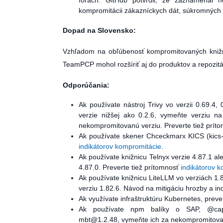
fórach. GitHub potvrdil, že zaznamenal n
kompromitácii zákazníckych dát, súkromných r
Dopad na Slovensko:
Vzhľadom na obľúbenosť kompromitovaných knižn
TeamPCP mohol rozšíriť aj do produktov a repozitá
Odporúčania:
Ak používate nástroj Trivy vo verzii 0.69.4,
verzie nižšej ako 0.2.6, vymeňte verziu na 
nekompromitovanú verziu. Preverte tiež prít
Ak používate skener Chceckmarx KICS (kics-g
indikátorov kompromitácie
.
Ak používate knižnicu Telnyx verzie 4.87.1 al
4.87.0. Preverte tiež prítomnosť
indikátorov 
Ak používate knižnicu LiteLLM vo verziách 1.8
verziu 1.82.6. Návod na mitigáciu hrozby a i
Ak využívate infraštruktúru Kubernetes, prev
Ak používate npm balíky o SAP, @cap-js
mbt@1.2.48, vymeňte ich za nekompromitovan