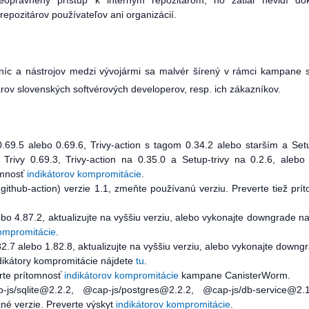
eoprávnený prístup k interným repozitárom, no zatiaľ nevidí dô
epozitárov používateľov ani organizácií.
íc a nástrojov medzi vývojármi sa malvér šírený v rámci kampane 
rov slovenských softvérových developerov, resp. ich zákazníkov.
 0.69.5 alebo 0.69.6, Trivy-action s tagom 0.34.2 alebo starším a Setu
Trivy 0.69.3, Trivy-action na 0.35.0 a Setup-trivy na 0.2.6, alebo
omnosť
indikátorov kompromitácie
.
ithub-action) verzie 1.1, zmeňte používanú verziu. Preverte tiež prí
ebo 4.87.2, aktualizujte na vyššiu verziu, alebo vykonajte downgrade na
kompromitácie
.
2.7 alebo 1.82.8, aktualizujte na vyššiu verziu, alebo vykonajte downg
ndikátory kompromitácie nájdete
tu
.
erte prítomnosť
indikátorov kompromitácie
kampane CanisterWorm.
/sqlite@2.2.2, @cap-js/postgres@2.2.2, @cap-js/db-service@2.
é verzie. Preverte výskyt
indikátorov kompromitácie
.