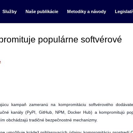
Služby
Naše publikácie
Metodiky a návody
Legislatí
omituje populárne softvérové
e
ujúcu kampaň zameranú na kompromitáciu softvérového dodávate
ribučné kanály (PyPI, GitHub, NPM, Docker Hub) a kompromitujú po
), čím obchádzajú tradičné bezpečnostné mechanizmy.
edne umožňuje krádež prihlasovacích údajov, kompromitáciu prostredí 