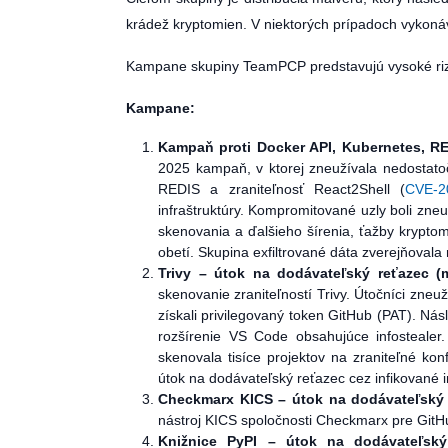
krádež kryptomien. V niektorých prípadoch vykonáv
Kampane skupiny TeamPCP predstavujú vysoké rizik
Kampane:
Kampaň proti Docker API, Kubernetes, R
2025 kampaň, v ktorej zneužívala nedostat
REDIS a zraniteľnosť React2Shell (
CVE-2
infraštruktúry. Kompromitované uzly boli zneu
skenovania a ďalšieho šírenia, ťažby kryptom
obetí. Skupina exfiltrované dáta zverejňoval
Trivy – útok na dodávateľský reťazec (
skenovanie zraniteľností Trivy. Útočníci zneuž
získali privilegovaný token GitHub (PAT). Nás
rozšírenie VS Code obsahujúce infostealer
skenovala tisíce projektov na zraniteľné ko
útok na dodávateľský reťazec cez infikované 
Checkmarx KICS – útok na dodávateľský 
nástroj KICS spoločnosti Checkmarx pre GitHub
Knižnice PyPI – útok na dodávateľský