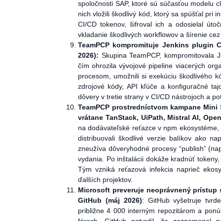
spoločnosti SAP, ktoré sú súčasťou modelu 
nich vložili škodlivý kód, ktorý sa spúšťal pri in
CI/CD tokenov, šifroval ich a odosielal útoč
vkladanie škodlivých workflowov a šírenie cez
TeamPCP kompromituje Jenkins plugin Ch
2026):
Skupina TeamPCP, kompromitovala Jen
čím ohrozila vývojové pipeline viacerých organ
procesom, umožnili si exekúciu škodlivého kó
zdrojové kódy, API kľúče a konfiguračné tajo
dôvery v tretie strany v CI/CD nástrojoch a po
TeamPCP prostredníctvom kampane
Mini
vrátane TanStack, UiPath, Mistral AI, Ope
na dodávateľské reťazce v npm ekosystéme, pri
distribuovali škodlivé verzie balíkov ako na
zneužíva dôveryhodné procesy “publish” (napr
vydania. Po inštalácii dokáže kradnúť tokeny,
Tým vzniká reťazová infekcia naprieč ekos
ďalších projektov.
Microsoft preveruje neoprávnený prístup
GitHub
(máj 2026)
: GitHub vyšetruje tvrd
približne 4 000 interným repozitárom a ponú