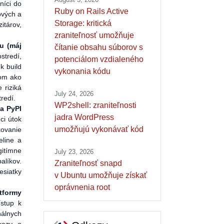
níci do
Ruby on Rails Active
ových a
Storage: kritická
itárov,
zraniteľnosť umožňuje
u (máj
čítanie obsahu súborov s
stredí,
potenciálom vzdialeného
k build
vykonania kódu
jom ako
 riziká
July 24, 2026
redí.
WP2shell: zraniteľnosti
a PyPI
jadra WordPress
ci útok
umožňujú vykonávať kód
kovanie
eline a
gitímne
July 23, 2026
alíkov.
Zraniteľnosť snapd
esiatky
v Ubuntu umožňuje získať
oprávnenia root
tformy
ístup k
nálnych