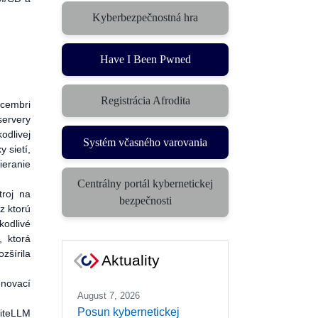
Kyberbezpečnostná hra
(otvorí sa v novom okne)
Have I Been Pwned
Registrácia Afrodita
ecembri
servery
dlivej
Systém včasného varovania
 sietí,
(otvorí sa v novom okne)
ieranie
Centrálny portál kybernetickej
roj na
(otvorí sa v novom okne)
bezpečnosti
z ktorú
kodlivé
, ktorá
zšírila
Aktuality
novací
August 7, 2026
Posun kybernetickej
iteLLM