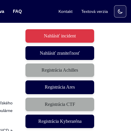
va
FAQ
Kontakt
Textová verzia
Nahlásiť incident
Nahlásiť zraniteľnosť
Registrácia Achilles
Registrácia Ares
ľského
Registrácia CTF
(otvorí sa v novom okne)
pulárne
Registrácia Kyberaréna
CI/CD a