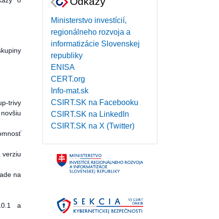
Odkazy
kazy o
Ministerstvo investícií,
regionálneho rozvoja a
informatizácie Slovenskej
skupiny
republiky
ENISA
CERT.org
Info-mat.sk
CSIRT.SK na Facebooku
p-trivy
 novšiu
CSIRT.SK na LinkedIn
CSIRT.SK na X (Twitter)
tomnosť
 verziu
rade na
10.1 a