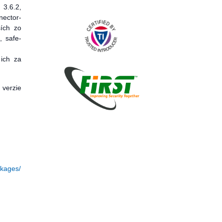
 3.6.2,
ector-
ších zo
, safe-
 ich za
 verzie
ckages/