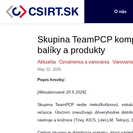
O nás
Skupina TeamPCP kompr
balíky a produkty
Aktualita
Oznámenia a varovania
Varovani
May 22, 2026
Popis hrozby:
[Aktualizované 20.5.2026]
Skupina TeamPCP vedie niekoľkofázovú, eskal
reťazca. Útočníci zneužívajú dôveryhodné dist
nástroje a knižnice (Trivy, KICS, LiteLLM, Telnyx
Cieľom skupiny je distribúcia malvéru, ktorý násl