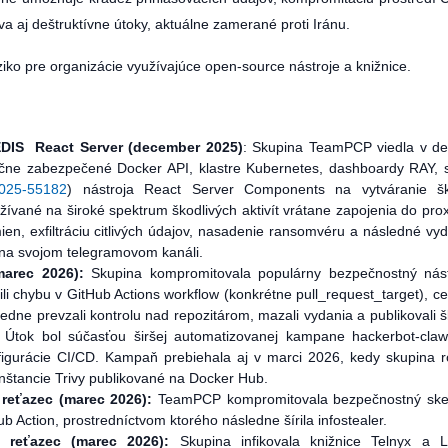
a aj deštruktívne útoky, aktuálne zamerané proti Iránu.
o pre organizácie využívajúce open-source nástroje a knižnice.
EDIS React Server (december 2025)
: Skupina TeamPCP viedla v d
očne zabezpečené Docker API, klastre Kubernetes, dashboardy RAY, 
025-55182
) nástroja React Server Components na vytváranie ško
žívané na široké spektrum škodlivých aktivít vrátane zapojenia do proxy
ien, exfiltráciu citlivých údajov, nasadenie ransomvéru a následné vyd
a na svojom telegramovom kanáli.
marec 2026):
Skupina kompromitovala populárny bezpečnostný nást
ili chybu v GitHub Actions workflow (konkrétne pull_request_target), ce
ledne prevzali kontrolu nad repozitárom, mazali vydania a publikovali š
. Útok bol súčasťou širšej automatizovanej kampane hackerbot-claw
nfigurácie CI/CD. Kampaň prebiehala aj v marci 2026, kedy skupina ro
inštancie Trivy publikované na Docker Hub.
reťazec (marec 2026):
TeamPCP kompromitovala bezpečnostný ske
 Action, prostredníctvom ktorého následne šírila infostealer.
 reťazec (marec 2026):
Skupina infikovala knižnice Telnyx a L