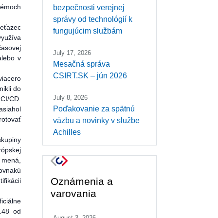
stémoch
bezpečnosti verejnej
správy od technológií k
reťazec
fungujúcim službám
využíva
časovej
July 17, 2026
alebo v
Mesačná správa
CSIRT.SK – jún 2026
viacero
ikli do
July 8, 2026
 CI/CD.
Poďakovanie za spätnú
asiahol
rotovať
väzbu a novinky v službe
Achilles
skupiny
rópskej
h mená,
rovnakú
Oznámenia a
fikácii
varovania
iciálne
2.48 od
August 3, 2026