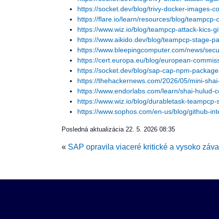
https://socket.dev/blog/trivy-docker-images-
https://flare.io/learn/resources/blog/teampc
https://www.wiz.io/blog/teampcp-attack-kics-g
https://www.aikido.dev/blog/teampcp-stage-p
https://www.bleepingcomputer.com/news/securi
https://cert.europa.eu/blog/european-commiss
https://socket.dev/blog/sap-cap-npm-package
https://thehackernews.com/2026/05/mini-sha
https://www.endorlabs.com/learn/shai-hulu
https://www.wiz.io/blog/durabletask-teampcp-
https://www.sophos.com/en-us/blog/github-int
Posledná aktualizácia
22. 5. 2026 08:35
«
SAP opravila viaceré kritické a vysoko záva