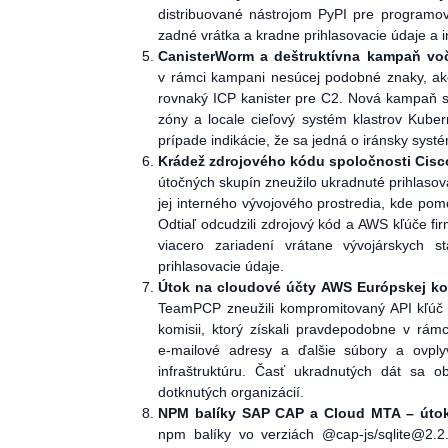
distribuované nástrojom PyPI pre programov
zadné vrátka a kradne prihlasovacie údaje a in
CanisterWorm a deštruktívna kampaň voč
v rámci kampani nesúcej podobné znaky, ako
rovnaký ICP kanister pre C2. Nová kampaň s
zóny a locale cieľový systém klastrov Kube
prípade indikácie, že sa jedná o iránsky syst
Krádež zdrojového kódu spoločnosti Cisc
útočných skupín zneužilo ukradnuté prihlasov
jej interného vývojového prostredia, kde pom
Odtiaľ odcudzili zdrojový kód a AWS kľúče firm
viacero zariadení vrátane vývojárskych s
prihlasovacie údaje.
Útok na cloudové účty AWS Európskej ko
TeamPCP zneužili kompromitovaný API kľúč
komisii, ktorý získali pravdepodobne v rámc
e‑mailové adresy a ďalšie súbory a ovply
infraštruktúru. Časť ukradnutých dát sa o
dotknutých organizácií.
NPM balíky SAP CAP a Cloud MTA – útok 
npm balíky vo verziách @cap-js/sqlite@2.