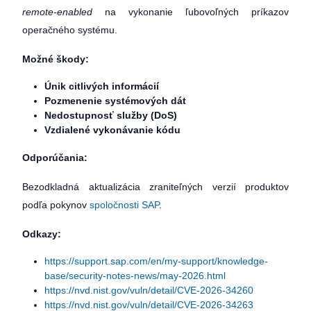
remote-enabled
na vykonanie ľubovoľných príkazov
operačného systému.
Možné škody:
Únik citlivých informácií
Pozmenenie systémových dát
Nedostupnosť služby (DoS)
Vzdialené vykonávanie kódu
Odporúčania:
Bezodkladná aktualizácia zraniteľných verzií produktov
podľa pokynov
spoločnosti SAP
.
Odkazy:
https://support.sap.com/en/my-support/knowledge-
base/security-notes-news/may-2026.html
https://nvd.nist.gov/vuln/detail/CVE-2026-34260
https://nvd.nist.gov/vuln/detail/CVE-2026-34263