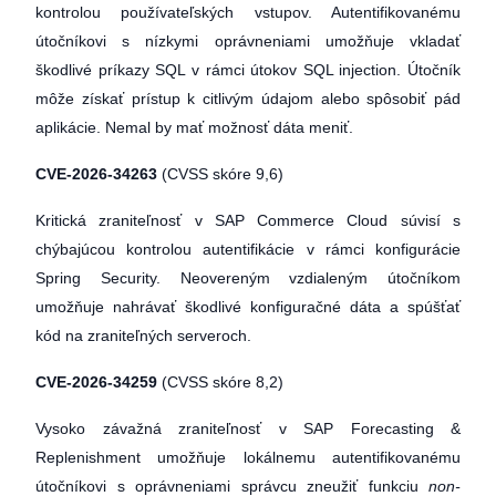
kontrolou používateľských vstupov. Autentifikovanému
útočníkovi s nízkymi oprávneniami umožňuje vkladať
škodlivé príkazy SQL v rámci útokov SQL injection. Útočník
môže získať prístup k citlivým údajom alebo spôsobiť pád
aplikácie. Nemal by mať možnosť dáta meniť.
CVE-2026-34263
(CVSS skóre 9,6)
Kritická zraniteľnosť v SAP Commerce Cloud súvisí s
chýbajúcou kontrolou autentifikácie v rámci konfigurácie
Spring Security. Neovereným vzdialeným útočníkom
umožňuje nahrávať škodlivé konfiguračné dáta a spúšťať
kód na zraniteľných serveroch.
CVE-2026-34259
(CVSS skóre 8,2)
Vysoko závažná zraniteľnosť v SAP Forecasting &
Replenishment umožňuje lokálnemu autentifikovanému
útočníkovi s oprávneniami správcu zneužiť funkciu
non-