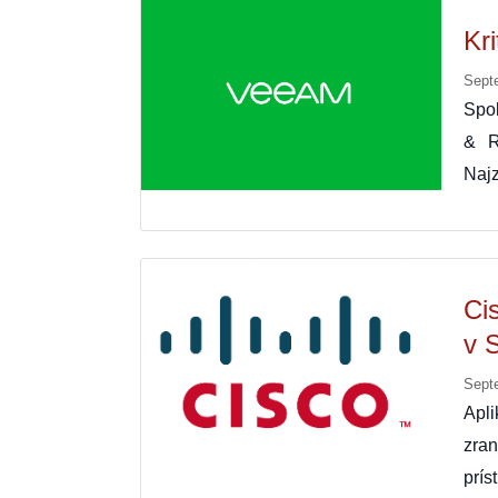
Kr
Sept
Spol
& R
Naj
Cis
v S
Sept
Apl
zran
prís