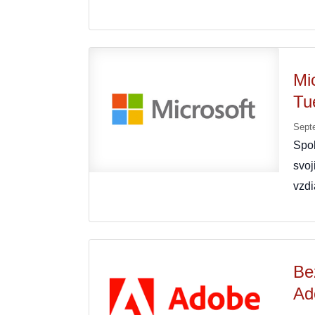
Mi
Tue
Sept
Spol
svoj
vzd
Be
Ad