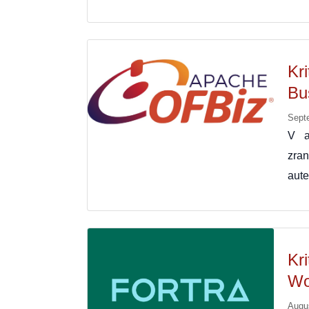
Kr
Bu
Sept
V a
zra
aute
Kr
Wo
Augu