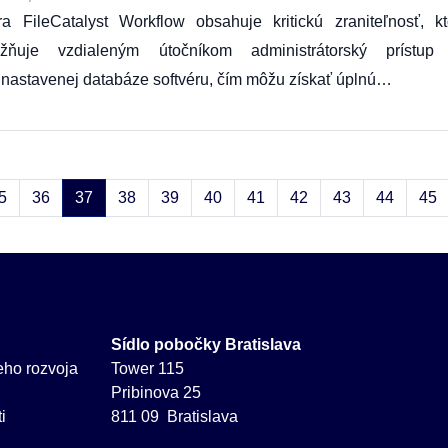
ra FileCatalyst Workflow obsahuje kritickú zraniteľnosť, kt
žňuje vzdialeným útočníkom administrátorský prístup
nastavenej databáze softvéru, čím môžu získať úplnú…
5
36
37
38
39
40
41
42
43
44
45
Sídlo pobočky Bratislava
neho rozvoja
Tower 115
Pribinova 25
i
811 09 Bratislava