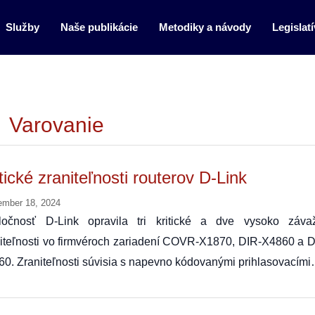
Služby
Naše publikácie
Metodiky a návody
Legislatí
Varovanie
tické zraniteľnosti routerov D-Link
ember 18, 2024
ločnosť D-Link opravila tri kritické a dve vysoko záva
iteľnosti vo firmvéroch zariadení COVR-X1870, DIR-X4860 a D
0. Zraniteľnosti súvisia s napevno kódovanými prihlasovacím