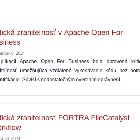
itická zraniteľnosť v Apache Open For
siness
ember 6, 2024
plikácii Apache Open For Business bola opravená kriti
niteľnosť umožňujúca vzdialené vykonávanie kódu bez potr
ntifikácie. Súvisí s nedostatočným overením oprávnení…
itická zraniteľnosť FORTRA FileCatalyst
rkflow
st 30, 2024