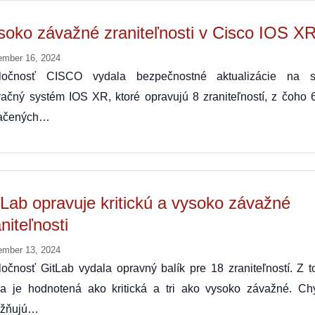
soko závažné zraniteľnosti v Cisco IOS X
ember 16, 2024
ločnosť CISCO vydala bezpečnostné aktualizácie na s
ačný systém IOS XR, ktoré opravujú 8 zraniteľností, z čoho 6
ačených…
tLab opravuje kritickú a vysoko závažné
niteľnosti
ember 13, 2024
očnosť GitLab vydala opravný balík pre 18 zraniteľností. Z t
na je hodnotená ako kritická a tri ako vysoko závažné. Ch
žňujú…