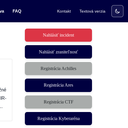
va
FAQ
Kontakt
Textová verzia
Nahlásiť incident
Nahlásiť zraniteľnosť
Registrácia Achilles
Registrácia Ares
žné
IR-
Registrácia CTF
(otvorí sa v novom okne)
i…
Registrácia Kyberaréna