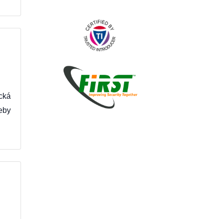
cká
eby