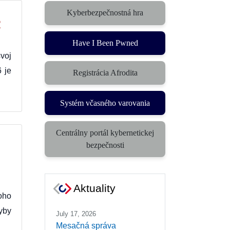
Kyberbezpečnostná hra
(otvorí sa v novom okne)
R
Have I Been Pwned
voj
 je
Registrácia Afrodita
Systém včasného varovania
(otvorí sa v novom okne)
Centrálny portál kybernetickej
(otvorí sa v novom okne)
bezpečnosti
Aktuality
oho
yby
July 17, 2026
Mesačná správa