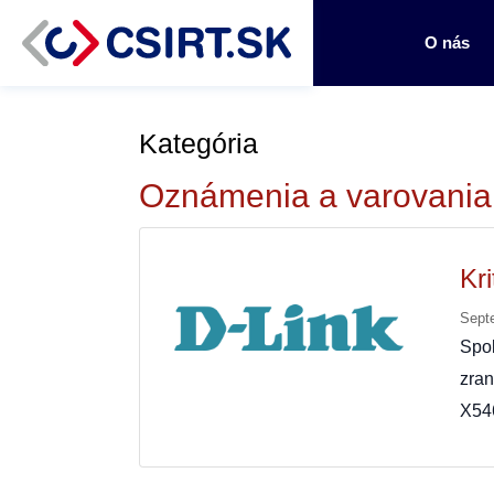
O nás
Kategória
Oznámenia a varovania
Kri
Sept
Spo
zran
X546