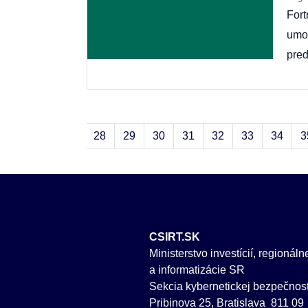
Fort
umo
pred
«
‹
27
28
29
30
31
32
33
34
3
CSIRT.SK
Ministerstvo investícií, regionál
a informatizácie SR
Sekcia kybernetickej bezpečnost
Pribinova 25, Bratislava 811 09