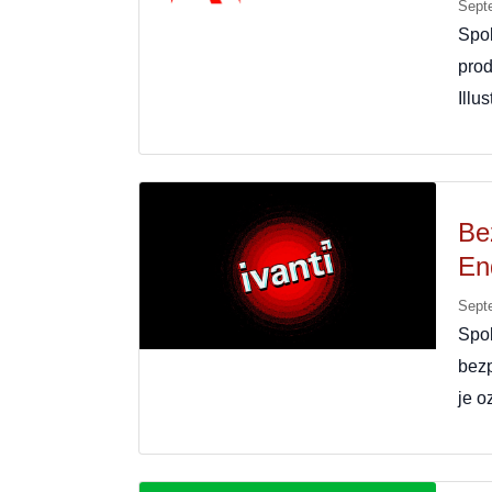
Sept
Spo
pro
Illu
Be
En
Sept
Spol
bezp
je o