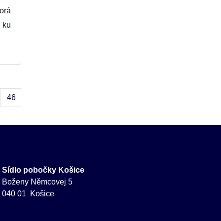
orá
 ku
46
47
›
»
Sídlo pobočky Košice
Boženy Němcovej 5
040 01 Košice