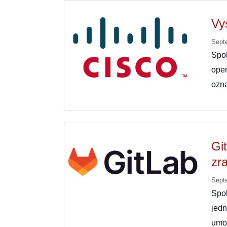
Vy
Sept
Spo
oper
ozn
Gi
zra
Sept
Spol
jed
umo