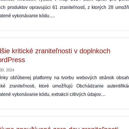
ich produktov opravujúci 61 zraniteľností, z ktorých 28 umožň
ialené vykonávanie kódu….
šie kritické zraniteľnosti v doplnkoch
rdPress
 30, 2024
lnky obľúbenej platformy na tvorbu webových stránok obsah
ické zraniteľnosti, ktoré umožňujú Obchádzanie autentifikác
alené vykonávanie kódu, extrakcii citlivých údajov…