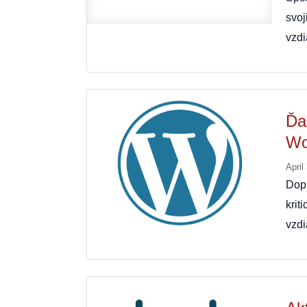
svoj
vzd
Ďal
Wo
April
Dop
krit
vzdi