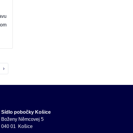
avu
vom
›
Sídlo pobočky Košice
Boženy Němcovej 5
040 01 Košice