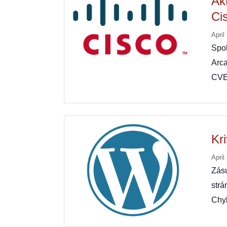
Ak
Ci
April
Spo
Arca
CVE
Kr
April
Zás
strá
Chy