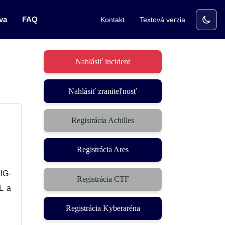
va
FAQ
Kontakt
Textová verzia
Nahlásiť incident
Nahlásiť zraniteľnosť
Registrácia Achilles
Registrácia Ares
IG-
Registrácia CTF
(otvorí sa v novom okne)
L a
Registrácia Kyberaréna