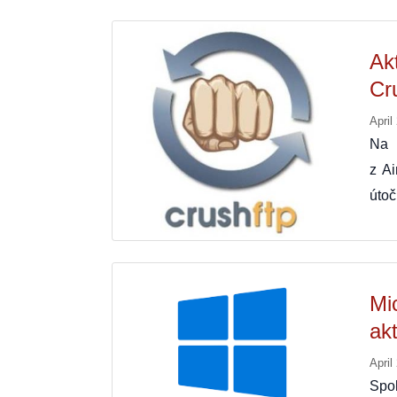
Ak
Cr
April
Na 
z A
útoč
Mi
ak
April
Spol