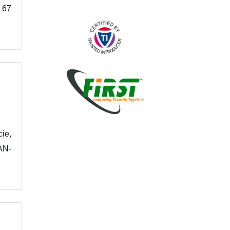
 67
ie,
PAN-