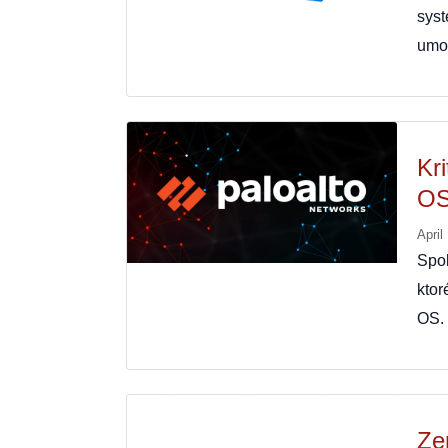
sys
umo
Kri
O
April
Spo
ktor
OS. 
Ze