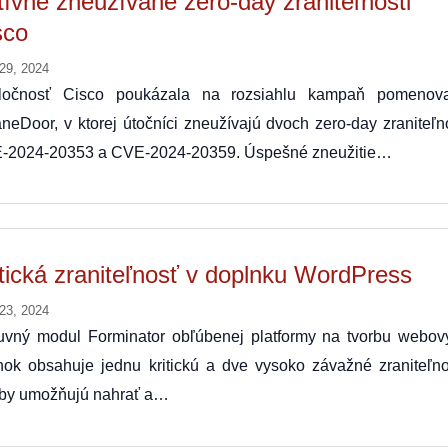
tívne zneužívané zero-day zraniteľnosti
sco
 29, 2024
ločnosť Cisco poukázala na rozsiahlu kampaň pomenov
neDoor, v ktorej útočníci zneužívajú dvoch zero-day zraniteľn
-2024-20353 a CVE-2024-20359. Úspešné zneužitie…
itická zraniteľnosť v doplnku WordPress
 23, 2024
uvný modul Forminator obľúbenej platformy na tvorbu webov
nok obsahuje jednu kritickú a dve vysoko závažné zraniteľnos
by umožňujú nahrať a…