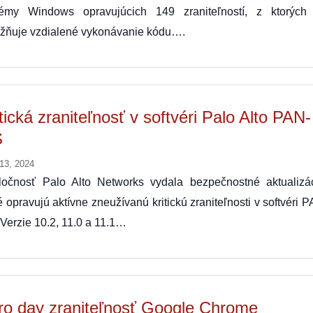
témy Windows opravujúcich 149 zraniteľností, z ktorých
žňuje vzdialené vykonávanie kódu….
tická zraniteľnosť v softvéri Palo Alto PAN-
S
 13, 2024
ločnosť Palo Alto Networks vydala bezpečnostné aktualizác
é opravujú aktívne zneužívanú kritickú zraniteľnosti v softvéri 
Verzie 10.2, 11.0 a 11.1…
ro day zraniteľnosť Google Chrome