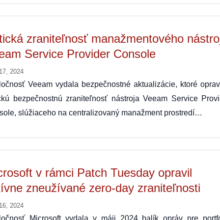
itická zraniteľnosť manažmentového nástro
eam Service Provider Console
17, 2024
ločnosť Veeam vydala bezpečnostné aktualizácie, ktoré oprav
ickú bezpečnostnú zraniteľnosť nástroja Veeam Service Provi
ole, slúžiaceho na centralizovaný manažment prostredí…
crosoft v rámci Patch Tuesday opravil
tívne zneužívané zero-day zraniteľnosti
16, 2024
ločnosť Microsoft vydala v máji 2024 balík opráv pre portfó