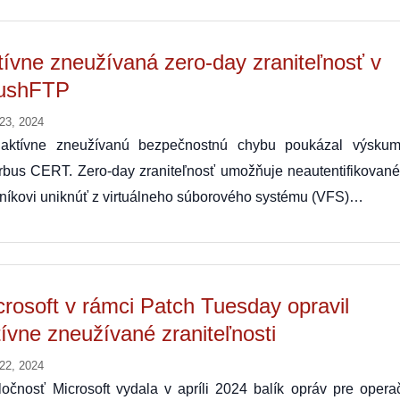
tívne zneužívaná zero-day zraniteľnosť v
ushFTP
 23, 2024
aktívne zneužívanú bezpečnostnú chybu poukázal výskum
irbus CERT. Zero-day zraniteľnosť umožňuje neautentifikovan
níkovi uniknúť z virtuálneho súborového systému (VFS)…
crosoft v rámci Patch Tuesday opravil
tívne zneužívané zraniteľnosti
 22, 2024
očnosť Microsoft vydala v apríli 2024 balík opráv pre opera