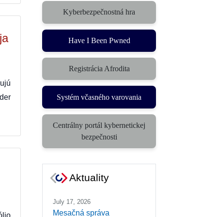
Kyberbezpečnostná hra
(otvorí sa v novom okne)
ja
Have I Been Pwned
Registrácia Afrodita
ujú
Systém včasného varovania
der
(otvorí sa v novom okne)
Centrálny portál kybernetickej
(otvorí sa v novom okne)
bezpečnosti
Aktuality
July 17, 2026
Mesačná správa
lio