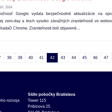
 10, 2024
ločnosť Google vydala bezpečnostné aktualizácie na opr
nej zero-day a troch vysoko závažných zraniteľností vo webo
liadači Chrome. Zraniteľnosti boli objavené…
7
38
39
40
41
42
43
44
45
46
47
Sídlo pobočky Bratislava
neho rozvoja
Tower 115
Pribinova 25