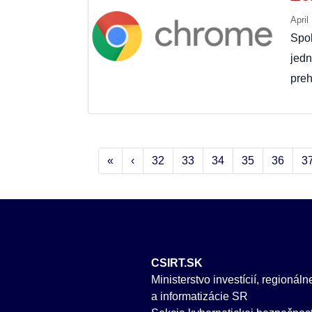
April
Spo
jed
preh
«
‹
32
33
34
35
36
3
CSIRT.SK
Ministerstvo investícií, regionál
a informatizácie SR