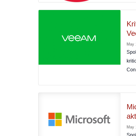
Kr
Ve
May 
Spo
krit
Cons
Mi
ak
May 
Spo