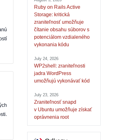
Ruby on Rails Active
Storage: kritická
zraniteľnosť umožňuje
anú
čítanie obsahu súborov s
potenciálom vzdialeného
ostí
vykonania kódu
July 24, 2026
WP2shell: zraniteľnosti
jadra WordPress
umožňujú vykonávať kód
July 23, 2026
Zraniteľnosť snapd
ých
v Ubuntu umožňuje získať
ti.
oprávnenia root